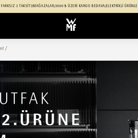
 FARKSIZ 3 TAKSİT!
MAĞAZALAR
3000 ₺ ÜZERİ KARGO BEDAVA
ELEKTRİKLİ ÜRÜNLE
/
/
/
m!
/