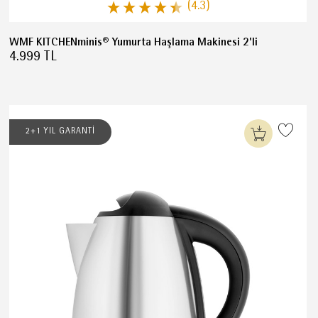
(4.3)
WMF KITCHENminis® Yumurta Haşlama Makinesi 2'li
4.999 TL
2+1 YIL GARANTİ