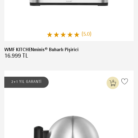
(5.0)
WMF KITCHENminis® Buharlı Pişirici
16.999 TL
2+1 YIL GARANTİ