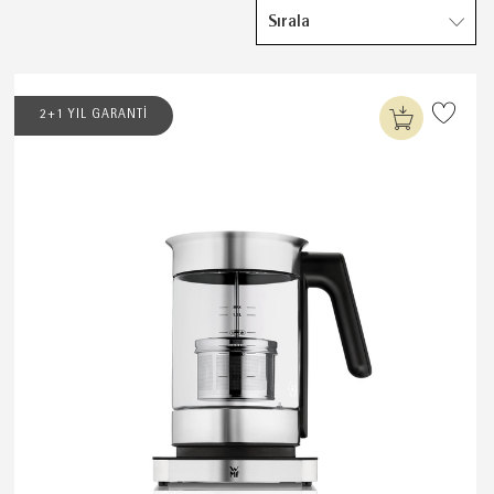
Sırala
2+1 YIL GARANTİ