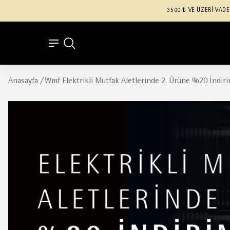
3500 ₺ VE ÜZERİ VADE
Anasayfa
/
Wmf Elektrikli Mutfak Aletlerinde 2. Ürüne %20 İndiri