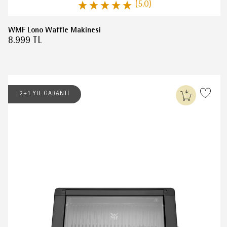
(5.0)
WMF Lono Waffle Makinesi
8.999 TL
2+1 YIL GARANTİ