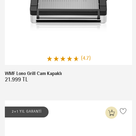
(4.7)
WMF Lono Grill Cam Kapaklı
21.999 TL
2+1 YIL GARANTİ