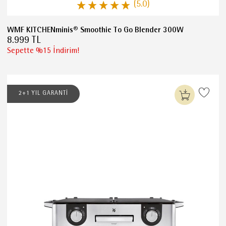
(5.0)
WMF KITCHENminis® Smoothie To Go Blender 300W
8.999 TL
Sepette %15 İndirim!
2+1 YIL GARANTİ