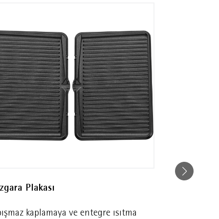
Izgara Plakası
Ayarlanabili
pışmaz kaplamaya ve entegre ısıtma
Ayarlanabilir