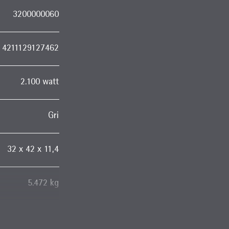
3200000060
4211129127462
2.100 watt
Gri
32 x 42 x 11,4
5.472 kg