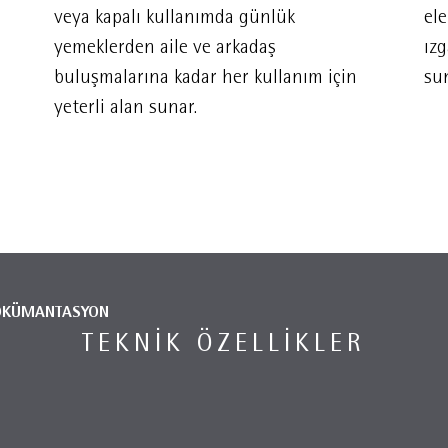
veya kapalı kullanımda günlük
el
yemeklerden aile ve arkadaş
ızg
buluşmalarına kadar her kullanım için
sun
yeterli alan sunar.
ÖKÜMANTASYON
TEKNIK ÖZELLIKLER