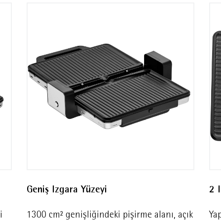
Geniş Izgara Yüzeyi
2 
i
1300 cm² genişliğindeki pişirme alanı, açık
Ya