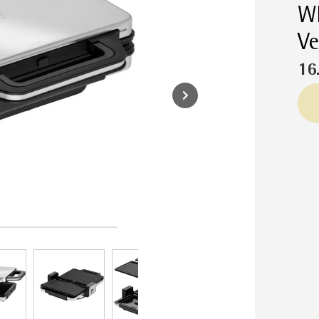
WM
Ve
16