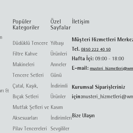
Popüler
Özel
İletişim
Kategoriler
Sayfalar
im
Müşteri Hizmetleri Merke
Düdüklü Tencere
Yılbaşı
Tel.
0850 222 40 50
Filtre Kahve
Ürünleri
Hafta İçi:
09:00 - 18:00
Makineleri
Anneler
E-mail:
musteri_hizmetleri@wm
Tencere Setleri
Günü
Çatal, Kaşık,
İndirimli
Kurumsal Siparişleriniz
arı &
Bıçak Setleri
Ürünler
için:
musteri_hizmetleri@wm
Mutfak Şefleri ve
Kasım
Bize Ulaşın
Aksesuarları
İndirimleri
Pilav Tencereleri
Sevgililer