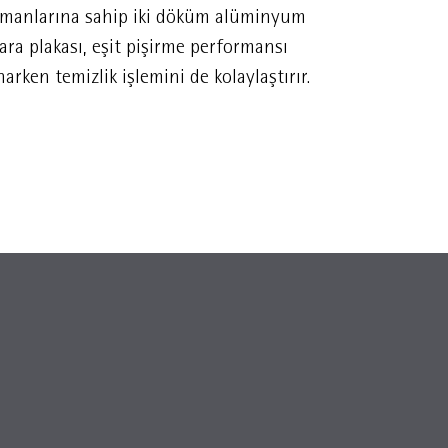
emanlarına sahip iki döküm alüminyum
farklı yiyece
ara plakası, eşit pişirme performansı
sıcaklığını h
arken temizlik işlemini de kolaylaştırır.
ve istediğini
edebilirsiniz.