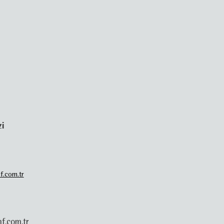
zi
f.com.tr
f.com.tr