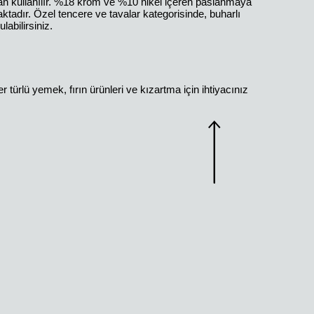
n kullanılır. %18 krom ve %10 nikel içeren paslanmaya
aktadır. Özel tencere ve tavalar kategorisinde, buharlı
labilirsiniz.
türlü yemek, fırın ürünleri ve kızartma için ihtiyacınız