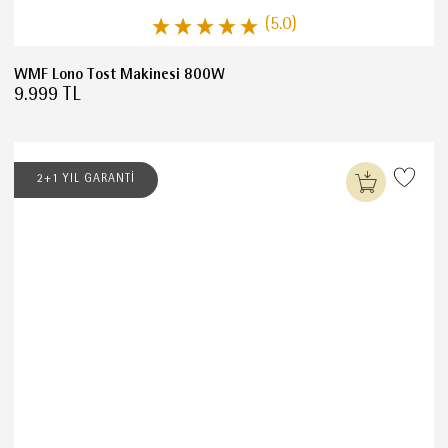
(5.0)
WMF Lono Tost Makinesi 800W
9.999 TL
2+1 YIL GARANTİ