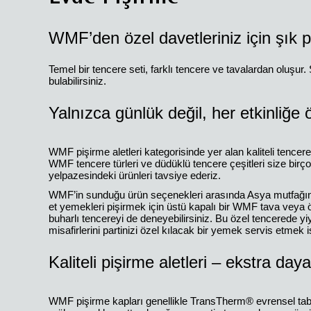
WMF’den özel davetleriniz için şık pi
Temel bir tencere seti, farklı tencere ve tavalardan oluşur
bulabilirsiniz.
Yalnızca günlük değil, her etkinliğe ö
WMF pişirme aletleri kategorisinde yer alan kaliteli tencere 
WMF tencere türleri ve düdüklü tencere çeşitleri size birçok
yelpazesindeki ürünleri tavsiye ederiz.
WMF’in sunduğu ürün seçenekleri arasında Asya mutfağında 
et yemekleri pişirmek için üstü kapalı bir WMF tava veya ö
buharlı tencereyi de deneyebilirsiniz. Bu özel tencerede yiy
misafirlerini partinizi özel kılacak bir yemek servis etmek 
Kaliteli pişirme aletleri – ekstra day
WMF pişirme kapları genellikle TransTherm® evrensel taban