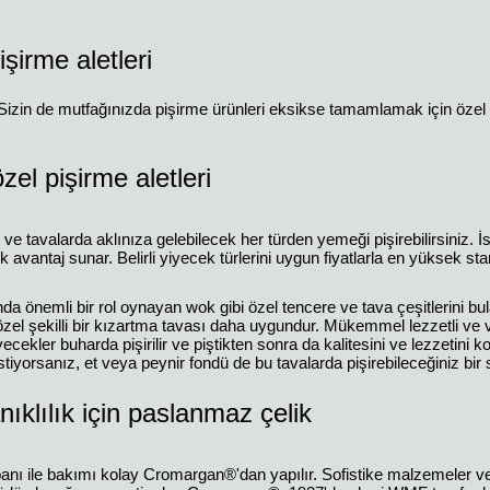
şirme aletleri
. Sizin de mutfağınızda pişirme ürünleri eksikse tamamlamak için özel 
zel pişirme aletleri
ve tavalarda aklınıza gelebilecek her türden yemeği pişirebilirsiniz. İs
 avantaj sunar. Belirli yiyecek türlerini uygun fiyatlarla en yüksek sta
önemli bir rol oynayan wok gibi özel tencere ve tava çeşitlerini bul
zel şekilli bir kızartma tavası daha uygundur. Mükemmel lezzetli ve vi
ecekler buharda pişirilir ve piştikten sonra da kalitesini ve lezzetini
istiyorsanız, et veya peynir fondü de bu tavalarda pişirebileceğiniz bir 
anıklılık için paslanmaz çelik
ı ile bakımı kolay Cromargan®'dan yapılır. Sofistike malzemeler ve 