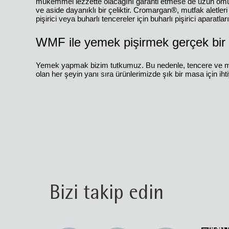
mükemmel lezzette olacağını garanti etmese de uzun ömür
ve aside dayanıklı bir çeliktir. Cromargan®, mutfak aletleri
pişirici veya buharlı tencereler için buharlı pişirici aparatl
WMF ile yemek pişirmek gerçek bir z
Yemek yapmak bizim tutkumuz. Bu nedenle, tencere ve mutfak 
olan her şeyin yanı sıra ürünlerimizde şık bir masa için ihti
Bizi takip edin