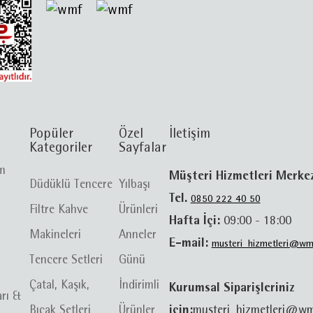
Popüler
Özel
İletişim
Kategoriler
Sayfalar
im
Müşteri Hizmetleri Merke
Düdüklü Tencere
Yılbaşı
Tel.
0850 222 40 50
Filtre Kahve
Ürünleri
Hafta İçi:
09:00 - 18:00
Makineleri
Anneler
E-mail:
musteri_hizmetleri@wm
Tencere Setleri
Günü
Çatal, Kaşık,
İndirimli
Kurumsal Siparişleriniz
arı &
Bıçak Setleri
Ürünler
için:
musteri_hizmetleri@wm