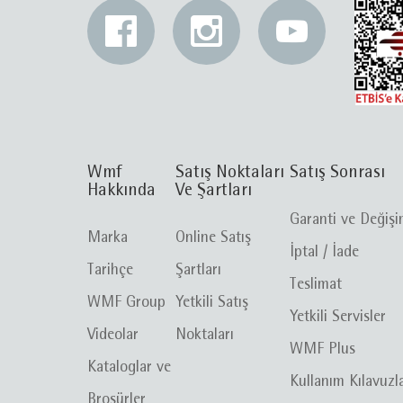
Wmf
Satış Noktaları
Satış Sonrası
Hakkında
Ve Şartları
Garanti ve Değiş
Marka
Online Satış
İptal / İade
Tarihçe
Şartları
Teslimat
WMF Group
Yetkili Satış
Yetkili Servisler
Videolar
Noktaları
WMF Plus
Kataloglar ve
Kullanım Kılavuzl
Broşürler