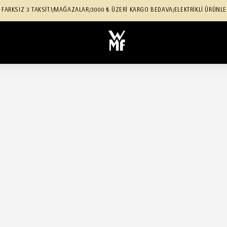
 FARKSIZ 3 TAKSİT!
MAĞAZALAR
3000 ₺ ÜZERİ KARGO BEDAVA
ELEKTRİKLİ ÜRÜNLE
/
/
/