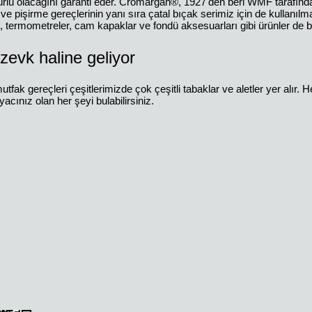
lü olacağını garanti eder. Cromargan®, 1927'den beri WMF tarafında
 ve pişirme gereçlerinin yanı sıra çatal bıçak serimiz için de kullanılm
arı, termometreler, cam kapaklar ve fondü aksesuarları gibi ürünler de bu
evk haline geliyor
gereçleri çeşitlerimizde çok çeşitli tabaklar ve aletler yer alır. Her 
yacınız olan her şeyi bulabilirsiniz.