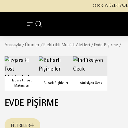
3500 ₺ VE ÜZERİ VADE
Anasayfa
/
Ürünler
/
Elektrikli Mutfak Aletleri
/
Evde Pişirme
/
Izgara & Tost
Buharlı Pişiriciler
Indüksiyon Ocak
Makineleri
EVDE PIŞIRME
FILTRELER