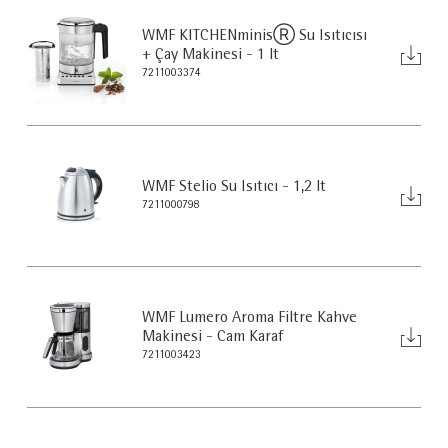
WMF KITCHENminisⓇ Su Isıtıcısı
+ Çay Makinesi - 1 lt
7211003374
WMF Stelio Su Isıtıcı - 1,2 lt
7211000798
WMF Lumero Aroma Filtre Kahve
Makinesi - Cam Karaf
7211003423