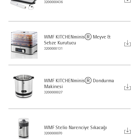
3200000436
WMF KITCHENminisⓇ Meyve &
Sebze Kurutucu
3200000131
WMF KITCHENminisⓇ Dondurma
Makinesi
3200000027
WMF Stelio Narenciye Sıkacağı
3200000070