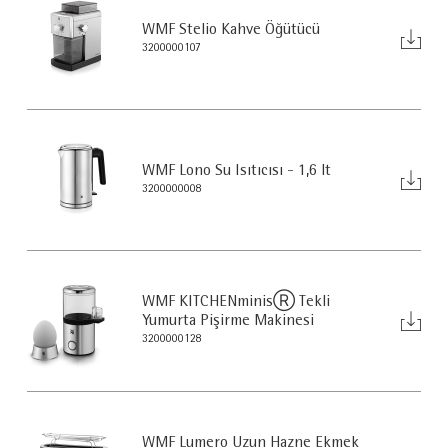
WMF Stelio Kahve Öğütücü
3200000107
WMF Lono Su Isıtıcısı - 1,6 lt
3200000008
WMF KITCHENminisⓇ Tekli
Yumurta Pişirme Makinesi
3200000128
WMF Lumero Uzun Hazne Ekmek