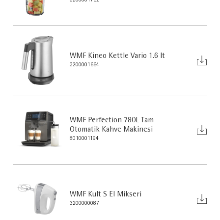
3200001762
WMF Kineo Kettle Vario 1.6 lt
3200001664
WMF Perfection 780L Tam
Otomatik Kahve Makinesi
8010001194
WMF Kult S El Mikseri
3200000087