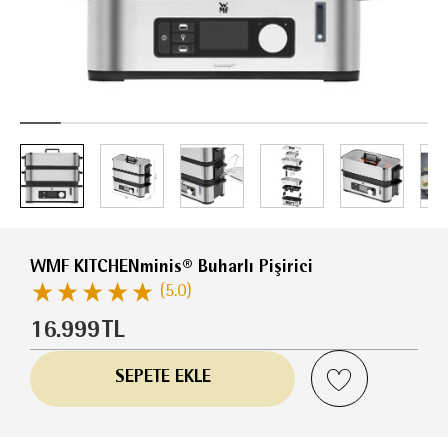
WMF KITCHENminis® Buharlı Pişirici
(5.0)
16.999
TL
SEPETE EKLE