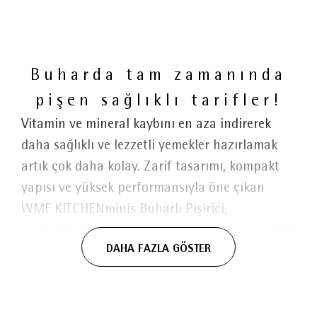
Buharda tam zamanında
pişen sağlıklı tarifler!
Vitamin ve mineral kaybını en aza indirerek
daha sağlıklı ve lezzetli yemekler hazırlamak
artık çok daha kolay. Zarif tasarımı, kompakt
yapısı ve yüksek performansıyla öne çıkan
WMF KITCHENminis Buharlı Pişirici,
mutfaklarda hem estetik hem de fonksiyonelliği
DAHA FAZLA GÖSTER
bir araya getirir. WMF'nin özel Cromargan®
yüksek kaliteli paslanmaz çelik malzemesinden
üretilen buharlı pişirici, mat krom yüzeyi
sayesinde şık bir görünüm sunarken uzun