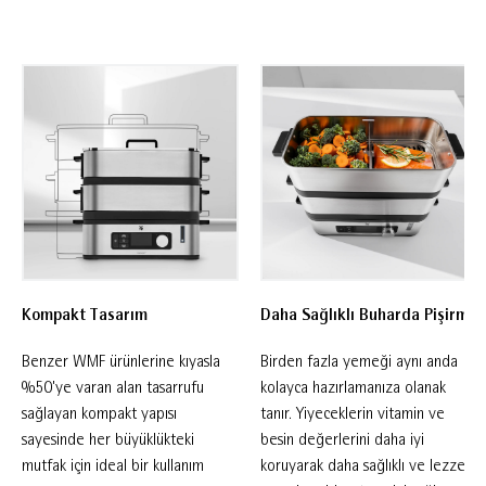
ömürlü ve dayanıklı kullanım sağlar. Kompakt
tasarımı sayesinde az yer kaplar ve kolayca
saklanabilir. Ocak kullanımına ihtiyaç
duymadan çalışan bu elektrikli buharlı pişirici;
sebzeler, pirinç, makarna ve çorba gibi birçok
farklı yiyeceği ideal kıvamda pişirerek daha
sağlıklı beslenmenize yardımcı olur. Birbirinden
bağımsız ayarlanabilen iki ayrı pişirme alanı ve
çıkarılabilir bölme aparatı sayesinde aynı anda
Kompakt Tasarım
Daha Sağlıklı Buharda Pişirme
farklı yiyecekleri tatlarını birbirine
karıştırmadan hazırlayabilirsiniz. Böylece tek
Benzer WMF ürünlerine kıyasla
Birden fazla yemeği aynı anda
seferde komple öğünler pratik şekilde
%50'ye varan alan tasarrufu
kolayca hazırlamanıza olanak
sağlayan kompakt yapısı
tanır. Yiyeceklerin vitamin ve
pişirilebilir. Yüksek kaliteli cam kapağı ve
sayesinde her büyüklükteki
besin değerlerini daha iyi
kullanıcı dostu LC ekranı ile kullanım kolaylığı
mutfak için ideal bir kullanım
koruyarak daha sağlıklı ve lezzetli