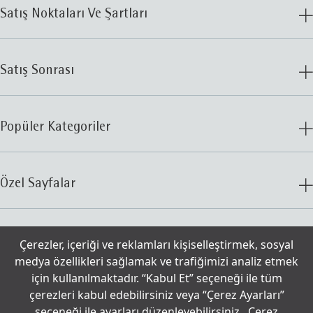
Satış Noktaları Ve Şartları
Satış Sonrası
Popüler Kategoriler
Özel Sayfalar
İletişim
Çerezler, içeriği ve reklamları kişiselleştirmek, sosyal
medya özellikleri sağlamak ve trafiğimizi analiz etmek
için kullanılmaktadır. “Kabul Et” seçeneği ile tüm
© 2025 WMF
Çerezler
çerezleri kabul edebilirsiniz veya “Çerez Ayarları”
seçeneği ile ayarları düzenleyebilirsiniz.
Çerez
Aydınlatma Metni
Kullanım Şartları