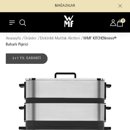
MAĞAZALAR
0
Anasayfa
/
Ürünler
/
Elektrikli Mutfak Aletleri
/
WMF KITCHENminis®
Buharlı Pişirici
2+1 YIL GARANTİ