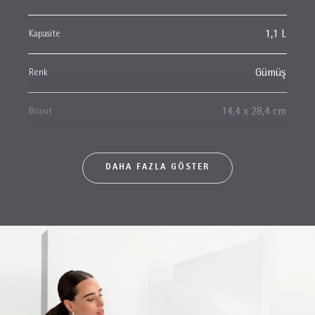
Kapasite
1,1 L
Renk
Gümüş
Boyut
14,4 x 28,4 cm
DAHA FAZLA GÖSTER