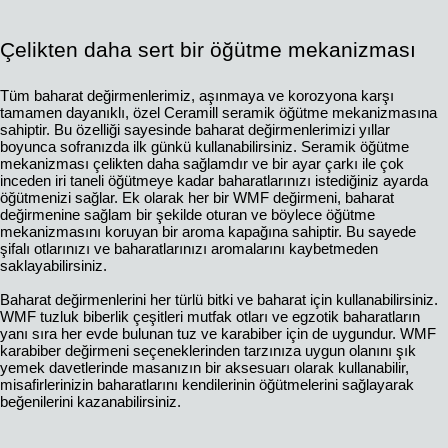
Çelikten daha sert bir öğütme mekanizması
Tüm baharat değirmenlerimiz, aşınmaya ve korozyona karşı
tamamen dayanıklı, özel Ceramill seramik öğütme mekanizmasına
sahiptir. Bu özelliği sayesinde baharat değirmenlerimizi yıllar
boyunca sofranızda ilk günkü kullanabilirsiniz. Seramik öğütme
mekanizması çelikten daha sağlamdır ve bir ayar çarkı ile çok
inceden iri taneli öğütmeye kadar baharatlarınızı istediğiniz ayarda
öğütmenizi sağlar. Ek olarak her bir WMF değirmeni, baharat
değirmenine sağlam bir şekilde oturan ve böylece öğütme
mekanizmasını koruyan bir aroma kapağına sahiptir. Bu sayede
şifalı otlarınızı ve baharatlarınızı aromalarını kaybetmeden
saklayabilirsiniz.
Baharat değirmenlerini her türlü bitki ve baharat için kullanabilirsiniz.
WMF tuzluk biberlik çeşitleri mutfak otları ve egzotik baharatların
yanı sıra her evde bulunan tuz ve karabiber için de uygundur. WMF
karabiber değirmeni seçeneklerinden tarzınıza uygun olanını şık
yemek davetlerinde masanızın bir aksesuarı olarak kullanabilir,
misafirlerinizin baharatlarını kendilerinin öğütmelerini sağlayarak
beğenilerini kazanabilirsiniz.