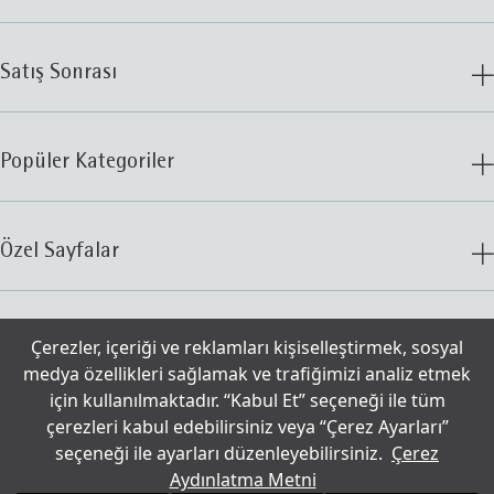
Satış Sonrası
Popüler Kategoriler
Özel Sayfalar
İletişim
Çerezler, içeriği ve reklamları kişiselleştirmek, sosyal
medya özellikleri sağlamak ve trafiğimizi analiz etmek
için kullanılmaktadır. “Kabul Et” seçeneği ile tüm
© 2025 WMF
Çerezler
çerezleri kabul edebilirsiniz veya “Çerez Ayarları”
seçeneği ile ayarları düzenleyebilirsiniz.
Çerez
Aydınlatma Metni
Kullanım Şartları
Aydınlatma Metni
Yasal Uyarı