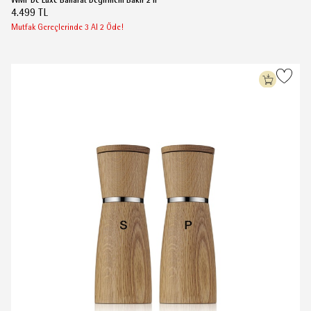
WMF De Luxe Baharat Değirmeni Bakır 2'li
4.499 TL
Mutfak Gereçlerinde 3 Al 2 Öde!