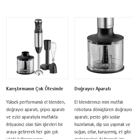
sunarak ev yapımı turta hamuru, guacamole,
pesto ve daha birçok tarifi kolayca
hazırlamanızı sağlar. Çırpıcı aparatı krema,
yumurta akı ve hafif hamurları çırpmak için
idealken, ezici aparatı bebek mamaları ve
püreleri mükemmel kıvamda hazırlamanıza
yardımcı olur. 700 ml karıştırma kabı ise tüm
hazırlık süreçlerinde pratik kullanım sunarak
seti tamamlar. Kolay kullanımlı kontrol
Karıştırmanın Çok Ötesinde
Doğrayıcı Aparatı
düğmeleri, ergonomik tutuşu ve 600 W yüksek
performanslı motoruyla bu set, her kullanımda
Yüksek performanslı el blenderı,
El blenderınızı mini mutfak
üstün sonuçlar elde etmenizi sağlar.
doğrayıcı aparatı, çırpıcı aparatı
robotuna dönüştüren doğrayıcı
ve ezici aparatıyla mutfakta
aparatı; pesto gibi soslar
ihtiyacınız olan tüm işlevleri bir
hazırlamak, dip sos yapmak ve
araya getirerek her gün çok
soğan, otlar, kuruyemiş, et gibi