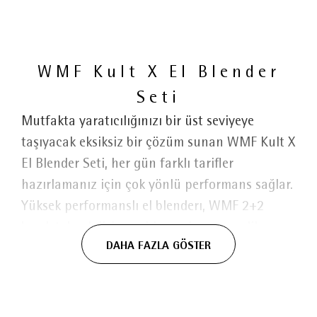
WMF Kult X El Blender
Seti
Mutfakta yaratıcılığınızı bir üst seviyeye
taşıyacak eksiksiz bir çözüm sunan WMF Kult X
El Blender Seti, her gün farklı tarifler
hazırlamanız için çok yönlü performans sağlar.
Yüksek performanslı el blenderı, WMF 2+2
bıçak teknolojisine sahip paslanmaz çelik
DAHA FAZLA GÖSTER
bıçakları sayesinde çorba, dip sos ve daha
birçok tarifi pürüzsüz kıvamda hazırlamanıza
yardımcı olur. 600 ml mini doğrayıcı, doğrama
ve karıştırma işlemlerinde üstün performans