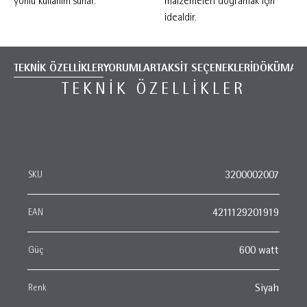
yönlü kullanım sunar.
malzemeleri doğramak için
idealdir.
TEKNİK ÖZELLİKLER
YORUMLAR
TAKSİT SEÇENEKLERİ
DÖKÜMANT
TEKNIK ÖZELLIKLER
SKU
3200002007
EAN
4211129201919
Güç
600 watt
Renk
Siyah