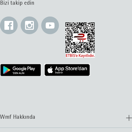
sürecine ve özellikle onunla birlikte gelen iletişim ve
Bizi takip edin
sıcaklık anlarına değer verir. Bu nedenle mutfakta
geçirilen her anı keyifli hale getirmeye çalışıyoruz. WMF
ilham kaynağınız olsun!
WMF, kalite ve estetik anlamına gelir. Bunlar prestijli
tasarım ödülleri kazanmış sofra ve aksesuarlardır. Her WMF
ürünü, sürekli geliştirdiğimiz ergonomiyi, stili ve
işlevselliği bir araya getirir. Gerçek buluşlardan biri,
benzersiz, dayanıklı 18/10 Cromargan® çelik alaşımının
oluşturulmasıydı. Neredeyse tüm çeşitlerimizin imalatında
kullanılmaktadır - bu alaşım zamanla bozulmaz ve
değişmez, oksitlenmez, yüksek mukavemete ve hasara
karşı dirence sahiptir. Bu nedenle, WMF tencere ve çatal
bıçak takımı ile her yemeğin mükemmel olacağını güvenle
söyleyebiliriz!
Wmf Hakkında
WMF - teknolojiye özel bir odaklanma
Belirli bir yemeğin hazırlanması için hazırlık son derece