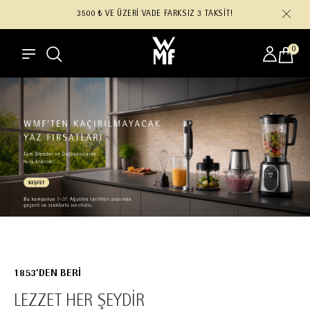
3500 ₺ VE ÜZERİ VADE FARKSIZ 3 TAKSİT!
0
1853'DEN BERİ
LEZZET HER ŞEYDİR