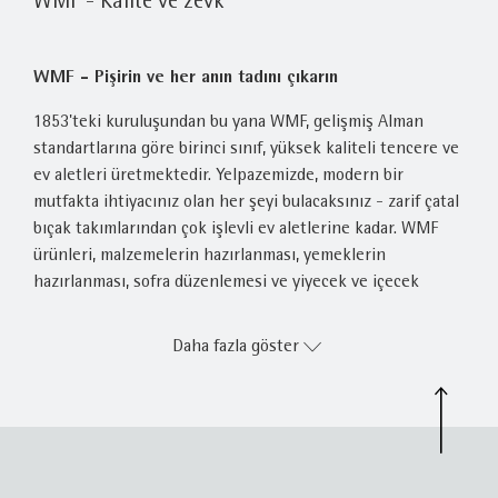
WMF - Kalite ve zevk
WMF - Pişirin ve her anın tadını çıkarın
1853'teki kuruluşundan bu yana WMF, gelişmiş Alman
standartlarına göre birinci sınıf, yüksek kaliteli tencere ve
ev aletleri üretmektedir. Yelpazemizde, modern bir
mutfakta ihtiyacınız olan her şeyi bulacaksınız - zarif çatal
bıçak takımlarından çok işlevli ev aletlerine kadar. WMF
ürünleri, malzemelerin hazırlanması, yemeklerin
hazırlanması, sofra düzenlemesi ve yiyecek ve içecek
servisi sırasında her hazırlık aşamasında en yüksek mutfak
gereksinimlerini ve isteklerini karşılar. WMF, en yüksek
Daha fazla göster
Alman kalitesinde mutfak aletleri, kaplar ve aletler
sunmaktadır.
WMF ile her anı hissedin
WMF, evde yemek pişirmeye ve evde yemek pişirme