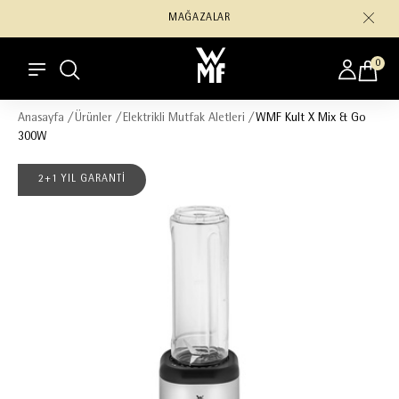
MAĞAZALAR
0
Anasayfa
/
Ürünler
/
Elektrikli Mutfak Aletleri
/
WMF Kult X Mix & Go
300W
2+1 YIL GARANTİ