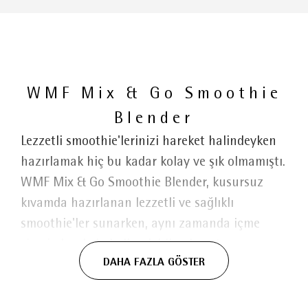
WMF Mix & Go Smoothie
Blender
Lezzetli smoothie'lerinizi hareket halindeyken
hazırlamak hiç bu kadar kolay ve şık olmamıştı.
WMF Mix & Go Smoothie Blender, kusursuz
kıvamda hazırlanan lezzetli ve sağlıklı
smoothie'ler sunarken, aynı zamanda içme
şişesi olarak da kullanılabilen karıştırma
DAHA FAZLA GÖSTER
kabıyla üstün kullanım kolaylığı sağlar ve
temizlik işlemini zahmetsiz hale getirir. İçme
şişesi, dayanıklı ve hafif Tritan malzemeden