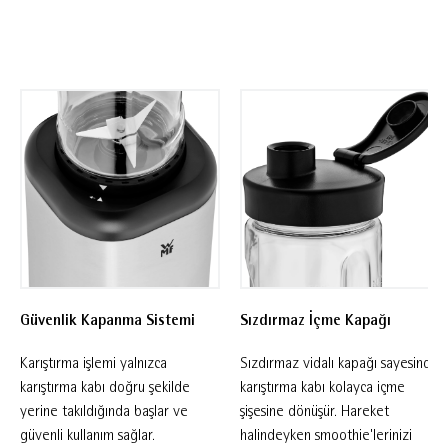
üretilmiştir. Sızdırmaz vidalı kapağı sayesinde
güvenle taşınabilir ve hareket halindeyken
smoothie tüketimi için idealdir. 300 W motor
gücüne sahip bu güvenilir smoothie blenderı,
WMF Cromargan® yüksek kaliteli paslanmaz
çelik gövdesiyle uzun ömürlü ve dayanıklı
kullanım sunarken, mat krom yüzeyiyle şık bir
görünüm kazandırır. Kompakt tasarımı
sayesinde kolayca saklanabilir ve zamanı kısıtlı
olanlar için hızlı smoothie hazırlamanın ideal
Güvenlik Kapanma Sistemi
Sızdırmaz İçme Kapağı
çözümüdür. Yüksek kaliteli 4 bıçaklı paslanmaz
çelik bıçak sistemi sayesinde buz dâhil en
Karıştırma işlemi yalnızca
Sızdırmaz vidalı kapağı sayesinde
sevdiğiniz malzemeleri kolayca parçalayarak
karıştırma kabı doğru şekilde
karıştırma kabı kolayca içme
yerine takıldığında başlar ve
şişesine dönüşür. Hareket
mükemmel karıştırma ve ezme performansı
güvenli kullanım sağlar.
halindeyken smoothie'lerinizi