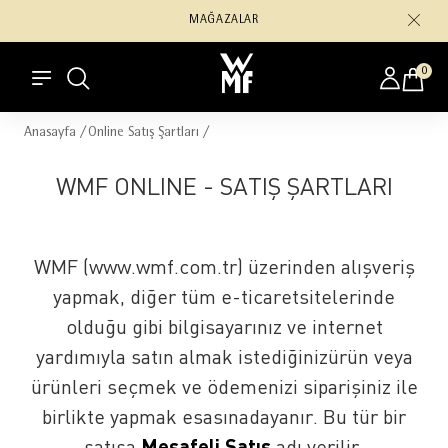
MAĞAZALAR
0
Anasayfa
/
Online Satış Şartları
/
WMF ONLINE - SATIŞ ŞARTLARI
WMF (​www.wmf.com.tr​) üzerinden alışveriş
yapmak, diğer tüm e-ticaretsitelerinde
olduğu gibi bilgisayarınız ve internet
yardımıyla satın almak istediğinizürün veya
ürünleri seçmek ve ödemenizi siparişiniz ile
birlikte yapmak esasınadayanır. Bu tür bir
Mesafeli Satış
satışa ​
​ adı verilir.