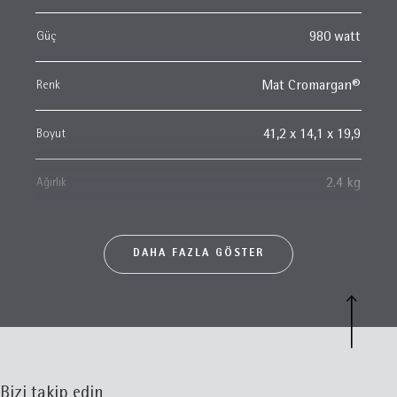
Güç
980 watt
Renk
Mat Cromargan®
Boyut
41,2 x 14,1 x 19,9
Ağırlık
2.4 kg
DAHA FAZLA GÖSTER
Bizi takip edin