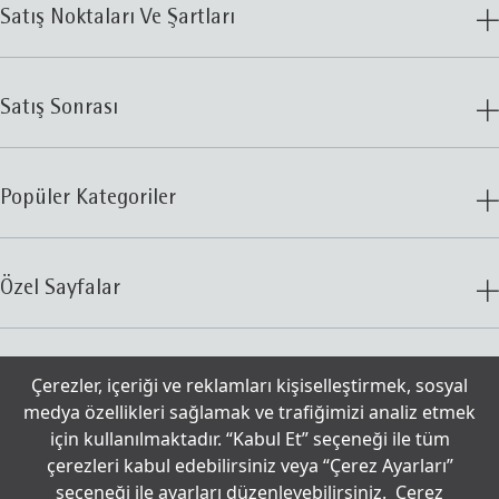
Satış Noktaları Ve Şartları
Satış Sonrası
Popüler Kategoriler
Özel Sayfalar
İletişim
Çerezler, içeriği ve reklamları kişiselleştirmek, sosyal
medya özellikleri sağlamak ve trafiğimizi analiz etmek
için kullanılmaktadır. “Kabul Et” seçeneği ile tüm
© 2025 WMF
Çerezler
çerezleri kabul edebilirsiniz veya “Çerez Ayarları”
seçeneği ile ayarları düzenleyebilirsiniz.
Çerez
Aydınlatma Metni
Kullanım Şartları