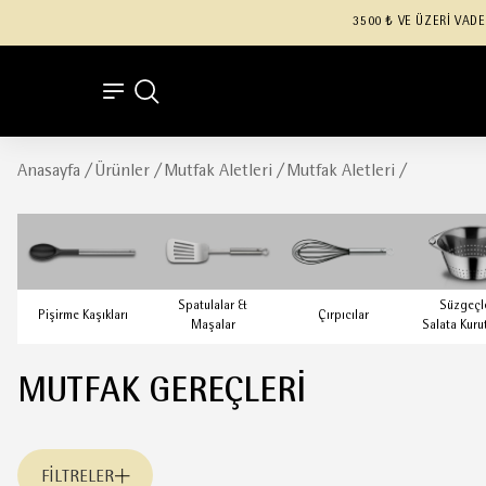
3500 ₺ VE ÜZERİ VADE
Anasayfa
/
Ürünler
/
Mutfak Aletleri
/
Mutfak Aletleri
/
Spatulalar &
Süzgeçl
Pişirme Kaşıkları
Çırpıcılar
Maşalar
Salata Kuru
MUTFAK GEREÇLERI
FILTRELER