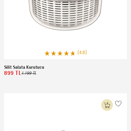
(4.8)
Silit Salata Kurutucu
899 TL
1.199 TL