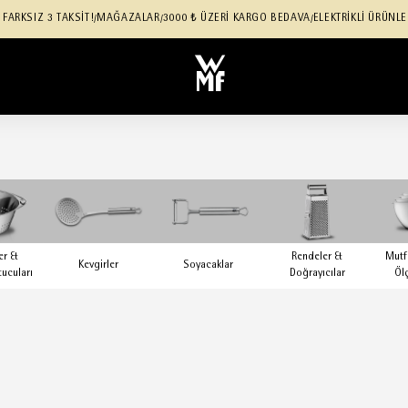
 FARKSIZ 3 TAKSİT!
MAĞAZALAR
3000 ₺ ÜZERİ KARGO BEDAVA
ELEKTRİKLİ ÜRÜNLE
/
/
/
er &
Rendeler &
Mutf
Kevgirler
Soyacaklar
tucuları
Doğrayıcılar
Öl