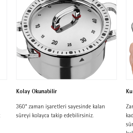
Kolay Okunabilir
Ku
360° zaman işaretleri sayesinde kalan
Za
t
süreyi kolayca takip edebilirsiniz.
kad
sür