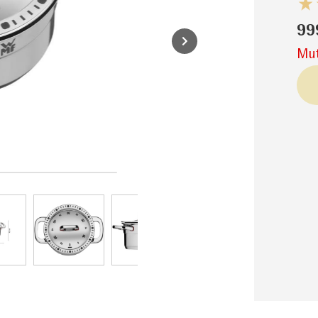
99
Mut