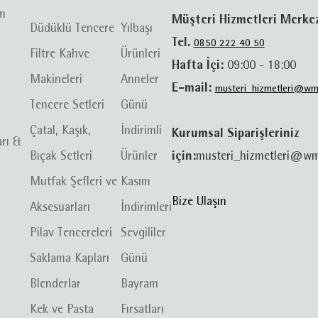
im
Müşteri Hizmetleri Merke
Düdüklü Tencere
Yılbaşı
Tel.
0850 222 40 50
Filtre Kahve
Ürünleri
Hafta İçi:
09:00 - 18:00
Makineleri
Anneler
E-mail:
musteri_hizmetleri@wm
Tencere Setleri
Günü
Çatal, Kaşık,
İndirimli
Kurumsal Siparişleriniz
arı &
Bıçak Setleri
Ürünler
için:
musteri_hizmetleri@wm
Mutfak Şefleri ve
Kasım
Bize Ulaşın
Aksesuarları
İndirimleri
Pilav Tencereleri
Sevgililer
Saklama Kapları
Günü
Blenderlar
Bayram
Kek ve Pasta
Fırsatları