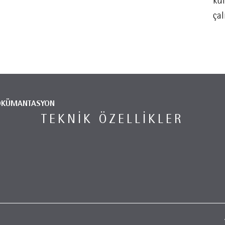
ku
çal
ÖKÜMANTASYON
TEKNIK ÖZELLIKLER