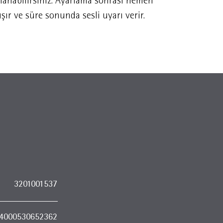
llanabilirsiniz. Ayarlama sonrası hemen
ışır ve süre sonunda sesli uyarı verir.
3201001537
4000530652362