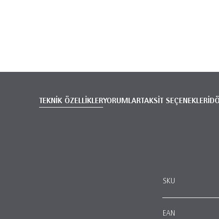
TEKNİK ÖZELLİKLER
YORUMLAR
TAKSİT SEÇENEKLERİ
D
SKU
EAN