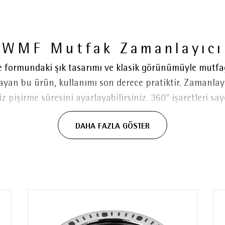
WMF Mutfak Zamanlayıcı
formundaki şık tasarımı ve klasik görünümüyle mutfağı
yan bu ürün, kullanımı son derece pratiktir. Zamanla
z pişirme süresini ayarlayabilirsiniz. 360° işaretleri sa
duğunda verilen sesli uyarı ile zamanın dolduğunu anınd
DAHA FAZLA GÖSTER