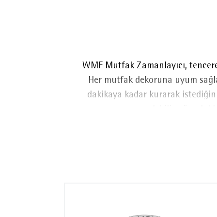
WMF Mutfak Zamanlayıcı, tencere 
Her mutfak dekoruna uyum sağla
dakikaya kadar kurarak istediğini
edebilir, süre dol