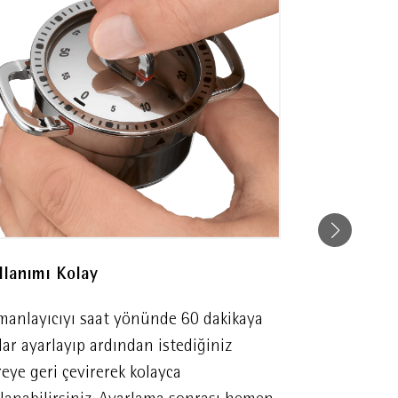
llanımı Kolay
Yüksek Kali
manlayıcıyı saat yönünde 60 dakikaya
Dayanıklılık
ar ayarlayıp ardından istediğiniz
yüksek kalite
eye geri çevirerek kolayca