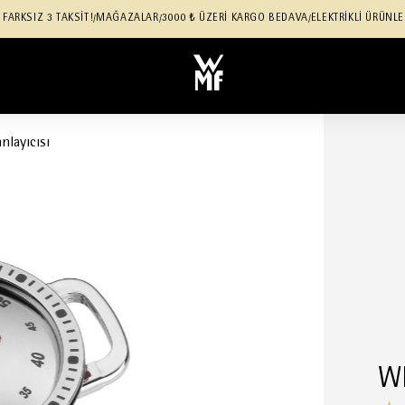
 FARKSIZ 3 TAKSİT!
MAĞAZALAR
3000 ₺ ÜZERİ KARGO BEDAVA
ELEKTRİKLİ ÜRÜNLE
/
/
/
layıcısı
WM