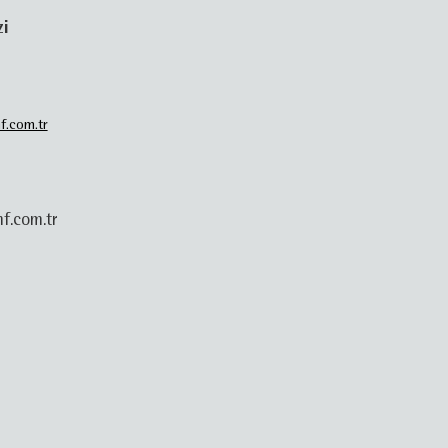
zi
f.com.tr
f.com.tr