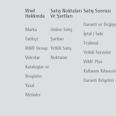
Wmf
Satış Noktaları
Satış Sonrası
Hakkında
Ve Şartları
Garanti ve Değiş
Marka
Online Satış
İptal / İade
Tarihçe
Şartları
Teslimat
WMF Group
Yetkili Satış
Yetkili Servisler
Videolar
Noktaları
WMF Plus
Kataloglar ve
Kullanım Kılavuzl
Broşürler
Garanti Belgeleri
Yasal
Metinler