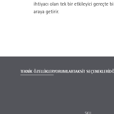
ihtiyacı olan tek bir etkileyici gereçte bi
araya getirir.
TEKNİK ÖZELLİKLER
YORUMLAR
TAKSİT SEÇENEKLERİ
D
SKU