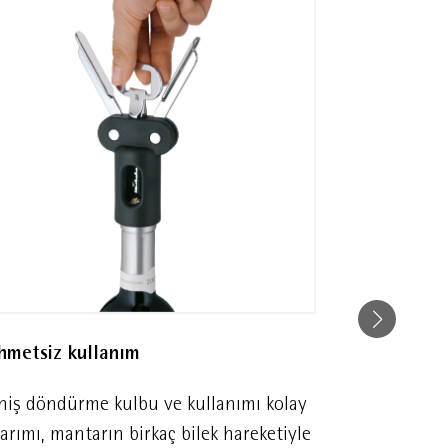
hmetsiz kullanım
Mükemmel ş
niş döndürme kulbu ve kullanımı kolay
Sivri ve kapl
arımı, mantarın birkaç bilek hareketiyle
zahmetsizce 