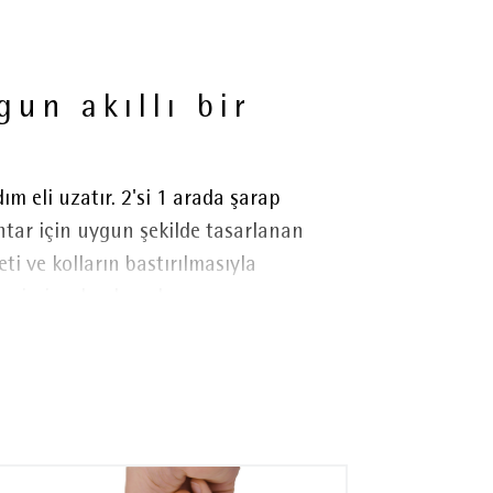
un akıllı bir
m eli uzatır. 2'si 1 arada şarap
mantar için uygun şekilde tasarlanan
i ve kolların bastırılmasıyla
sivri ve kaplamalı açıcı ucu,
rçası kalmaz.