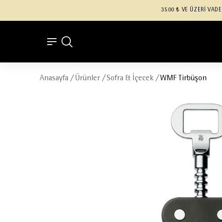
3500 ₺ VE ÜZERİ VADE
Anasayfa
/
Ürünler
/
Sofra & İçecek
/
WMF Tirbüşon