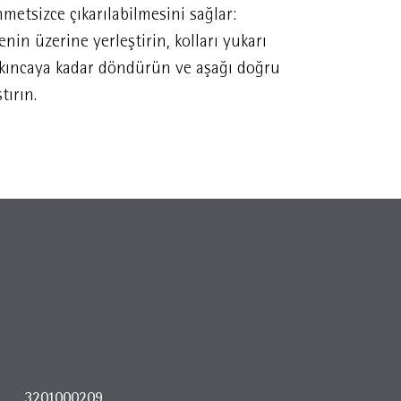
metsizce çıkarılabilmesini sağlar:
olmadan çıka
enin üzerine yerleştirin, kolları yukarı
kalmaz.
lkıncaya kadar döndürün ve aşağı doğru
tırın.
3201000209