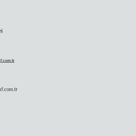
zi
f.com.tr
f.com.tr