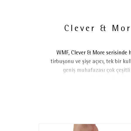
Clever & Mor
WMF, Clever & More serisinde he
tirbuşonu ve şişe açıcı, tek bir ku
geniş muhafazası çok çeşitli
mantarların kırılma olmadan 
mantarları k