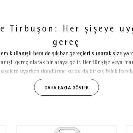
e Tirbuşon: Her şişeye uyg
gereç
m kullanışlı hem de şık bar gereçleri sunarak size yardı
llanışlı gereç olarak bir araya gelir. Her tür şişe veya 
 şişelere uyarken döndürme kulbu da birkaç bilek hareket
zahmetsizce çıkarılabilmesini sağlar. Ayrıca tirbuşonun 
DAHA FAZLA GÖSTER
ırılma veya kopma olmadan çıkarır ve geride mantar pa