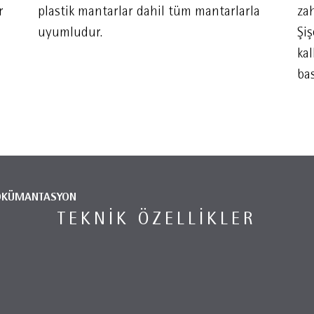
r
plastik mantarlar dahil tüm mantarlarla
zah
uyumludur.
Şiş
ka
bas
ÖKÜMANTASYON
TEKNIK ÖZELLIKLER