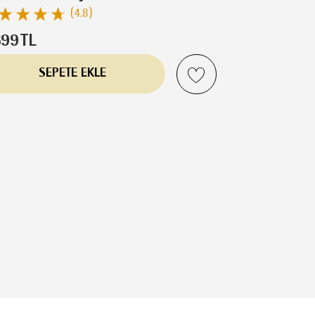
(4.8)
699
TL
SEPETE EKLE