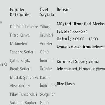
Popüler
Özel
İletişim
Kategoriler
Sayfalar
im
Müşteri Hizmetleri Merke
Düdüklü Tencere
Yılbaşı
Tel.
0850 222 40 50
Filtre Kahve
Ürünleri
Hafta İçi:
09:00 - 18:00
Makineleri
Anneler
E-mail:
musteri_hizmetleri@wm
Tencere Setleri
Günü
Çatal, Kaşık,
İndirimli
Kurumsal Siparişleriniz
arı &
Bıçak Setleri
Ürünler
için:
musteri_hizmetleri@wm
Mutfak Şefleri ve
Kasım
Bize Ulaşın
Aksesuarları
İndirimleri
Pilav Tencereleri
Sevgililer
Saklama Kapları
Günü