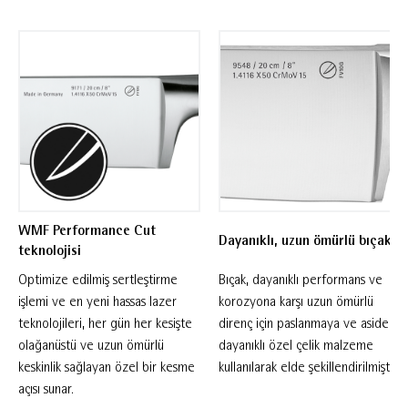
dayanıklılığı dengeli bir Alman tasarımında bir
araya getirir.Birçok farklı bıçak içeren WMF
Spitzenklasse Plus koleksiyonu, yemeklerin
mükemmel bir şekilde hazırlanması için her
duruma uygun özel mutfak bıçaklarıyla
güvenilir bir seçimdir. Kesme, doğrama ve daha
birçok işlemde kendini kanıtlayan bu seri,
güvenli ve rahat bir tutuş için klasik perçinli
sap ve ek yeri içermeyen yapıya sahiptir.
WMF Performance Cut
Dayanıklı, uzun ömürlü bıçak
teknolojisi
Optimize edilmiş sertleştirme
Bıçak, dayanıklı performans ve
işlemi ve en yeni hassas lazer
korozyona karşı uzun ömürlü
teknolojileri, her gün her kesişte
direnç için paslanmaya ve aside
olağanüstü ve uzun ömürlü
dayanıklı özel çelik malzeme
keskinlik sağlayan özel bir kesme
kullanılarak elde şekillendirilmiştir.
açısı sunar.