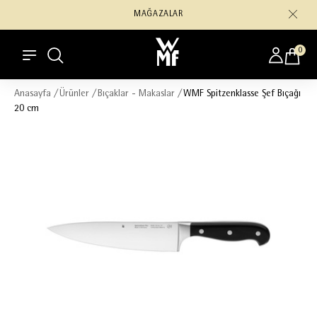
MAĞAZALAR
0
Anasayfa
/
Ürünler
/
Bıçaklar - Makaslar
/
WMF Spitzenklasse Şef Bıçağı
20 cm