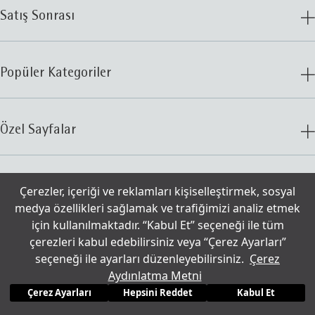
Satış Sonrası
Popüler Kategoriler
Özel Sayfalar
İletişim
Çerezler, içeriği ve reklamları kişiselleştirmek, sosyal
medya özellikleri sağlamak ve trafiğimizi analiz etmek
için kullanılmaktadır. “Kabul Et” seçeneği ile tüm
© 2025 WMF
Çerezler
çerezleri kabul edebilirsiniz veya “Çerez Ayarları”
seçeneği ile ayarları düzenleyebilirsiniz.
Çerez
Aydınlatma Metni
Kullanım Şartları
5.599
TL
Aydınlatma Metni
Yasal Uyarı
Çerez Ayarları
Hepsini Reddet
Kabul Et
Mutfak Gereçlerinde 3 Al 2 Öde!
Sohbet çerez tercihleri