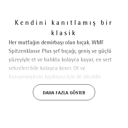
Kendini kanıtlamış bir
klasik
Her mutfağın demirbaşı olan bıçak. WMF
Spitzenklasse Plus şef bıçağı, geniş ve güçlü
yüzeyiyle et ve balıkta kolayca kayar, en sert
sebzeleri bile kolayca keser. Ot ve
kuruyemişlerin kıyılması için de idealdir.
Bıçağın düz yüzeyi, gerektiğinde et dövmek için
DAHA FAZLA GÖSTER
bile kullanılabilir! WMF'nin Performance Cut
teknolojisine sahip olan ve özel çelik malzeme
kullanılarak elde şekillendirilen bu şef bıçağı,
uzun ömürlü keskinlik ve olağanüstü