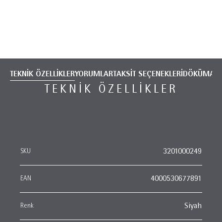
TEKNİK ÖZELLİKLER
YORUMLAR
TAKSİT SEÇENEKLERİ
DÖKÜMANT
TEKNIK ÖZELLIKLER
SKU
3201000249
EAN
4000530677891
Renk
Siyah