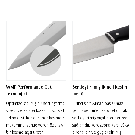
bir performans sergileyen bir sebze bıçağıdır—
küçük meyve ve sebzeleri tam bir kolaylıkla
hassas bir şekilde soymak ve kesmek için
idealdir. WMF'nin Sequence koleksiyonu,
modern bir dokunuşla evde yemek pişirme için
tasarlanmış birinci sınıf mutfak bıçakları sunar.
Cesur, çift denge ağırlıklı tasarımlar, tüm
doğrama ve dilimleme ihtiyaçlarınız için
mükemmel denge sağlarken, gelişmiş ergonomi
ve kinetik tutuş olağanüstü performansı
WMF Performance Cut
Sertleştirilmiş ikincil kesim
elinizin altına getirir.
teknolojisi
bıçağı
Optimize edilmiş bir sertleştirme
Birinci sınıf Alman paslanmaz
süreci ve en son lazer hassasiyet
çeliğinden üretilen özel olarak
teknolojisi, her gün, her kesimde
sertleştirilmiş bıçak son derece
mükemmel sonuç veren özel sivri
sağlamdır, korozyona karşı yüksek
bir kesme açısı üretir.
dirençlidir ve güçlendirilmiş