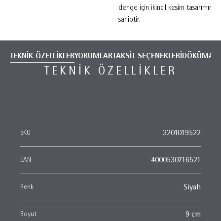
denge için ikincil kesim tasarımına
sahiptir.
TEKNİK ÖZELLİKLER
YORUMLAR
TAKSİT SEÇENEKLERİ
DÖKÜMANT
TEKNIK ÖZELLIKLER
SKU
3201019522
EAN
4000530716521
Renk
Siyah
Boyut
9 cm