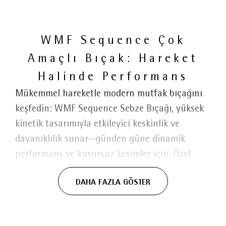
WMF Sequence Çok
Amaçlı Bıçak: Hareket
Halinde Performans
Mükemmel hareketle modern mutfak bıçağını
keşfedin: WMF Sequence Sebze Bıçağı, yüksek
kinetik tasarımıyla etkileyici keskinlik ve
dayanıklılık sunar—günden güne dinamik
performans ve kusursuz kesimler için. Özel
ekstra sağlam bıçak çeliğinden yapılmış 9
DAHA FAZLA GÖSTER
cm'lik ikincil kesim bıçağı, uzun süreli keskinlik
ve etkileyici dayanıklılık için Performance Cut
Teknolojisi ile bir araya gelir. Sonuç, benzersiz