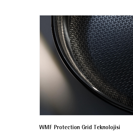
tava, profesyonel sonuçları 
Cromargan® paslanmaz çelik gövde
uygun olarak üretilmi
WMF Protection Grid Teknolojisi