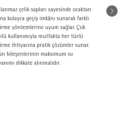
slanmaz çelik sapları sayesinde ocaktan
Yapışmaz ka
ına kolayca geçiş imkânı sunarak farklı
kullanım son
şirme yöntemlerine uyum sağlar. Çok
temizlik imkâ
nlü kullanımıyla mutfakta her türlü
mutfakta geç
irme ihtiyacına pratik çözümler sunar.
hale getirir.
ün bileşenlerinin maksimum ısı
anımı dikkate alınmalıdır.