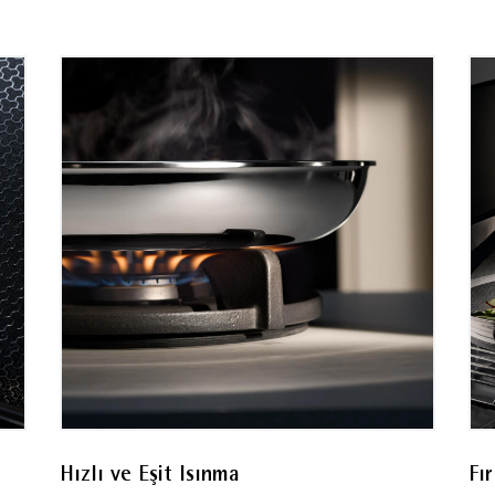
günlük kullanımla buluşturarak mutfağınızın vazgeçilme
, Avrupa Birliği 18/10 paslanmaz çelik standartların
ştir. Ürün bileşenlerinin maksimum ısı dayanım değerler
Hızlı ve Eşit Isınma
Fı