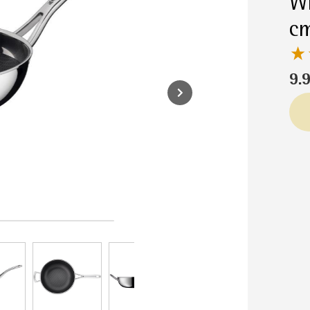
WM
c
9.