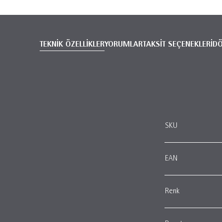
TEKNİK ÖZELLİKLER
YORUMLAR
TAKSİT SEÇENEKLERİ
D
SKU
EAN
Renk