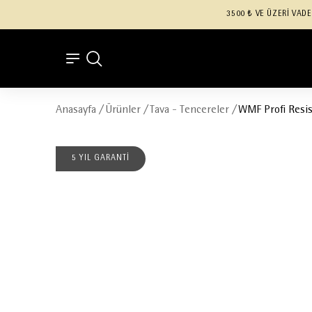
3500 ₺ VE ÜZERİ VADE
Anasayfa
/
Ürünler
/
Tava - Tencereler
/
WMF Profi Resi
5 YIL GARANTİ