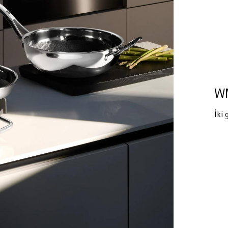
WM
İki