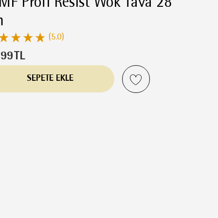
F Profi Resist Wok Tava 28
m
(5.0)
999
TL
SEPETE EKLE