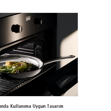
z yardımcılarından biri olur.
a eşdeğer DIN EN 10088 normlarına
i dikkate alınmalıdır.
rında Kullanıma Uygun Tasarım
Kolay Temiz