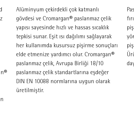
d
Alüminyum çekirdekli çok katmanlı
Pa
z
gövdesi ve Cromargan® paslanmaz çelik
fır
yapısı sayesinde hızlı ve hassas sıcaklık
pi
tepkisi sunar. Eşit ısı dağılımı sağlayarak
yö
her kullanımda kusursuz pişirme sonuçları
piş
elde etmenize yardımcı olur. Cromargan®
Ür
paslanmaz çelik, Avrupa Birliği 18/10
day
an®
paslanmaz çelik standartlarına eşdeğer
DIN EN 10088 normlarına uygun olarak
üretilmiştir.
un