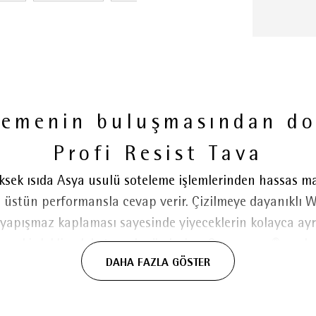
lzemenin buluşmasından d
Profi Resist Tava
sek ısıda Asya usulü soteleme işlemlerinden hassas ma
na üstün performansla cevap verir. Çizilmeye dayanıklı
 yapışmaz kaplaması sayesinde yiyeceklerin kolayca ayr
 çekirdekli çok katmanlı gövdesi ve Cromargan® pasla
DAHA FAZLA GÖSTER
ını hızlı ve eşit ısı dağılımıyla bir araya getirir. Oca
lanım olanağı sunarken, düşük ısı ileten sapları kullan
lü ve damlatmadan aktarılabilir. İndüksiyon dahil tüm o