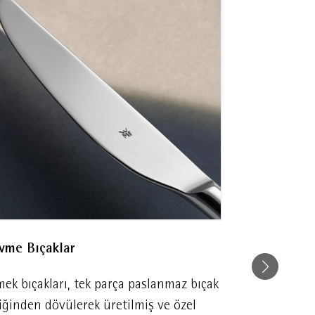
usu ile birlikte gelir. Cromargan®
rına veya DIN EN 10088 eşdeğer
vme Bıçaklar
Üstün Kalit
ek bıçakları, tek parça paslanmaz bıçak
WMF Çatal Ka
iğinden dövülerek üretilmiş ve özel
tasarımı yüks