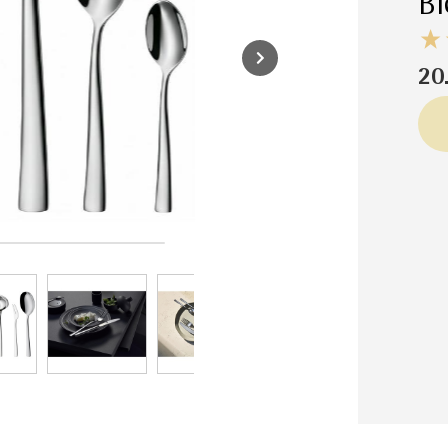
Bı
20