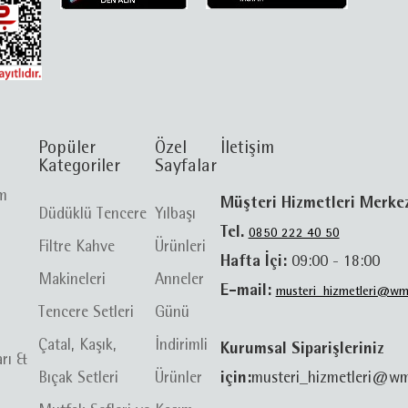
Popüler
Özel
İletişim
Kategoriler
Sayfalar
im
Müşteri Hizmetleri Merke
Düdüklü Tencere
Yılbaşı
Tel.
0850 222 40 50
Filtre Kahve
Ürünleri
Hafta İçi:
09:00 - 18:00
Makineleri
Anneler
E-mail:
musteri_hizmetleri@wm
Tencere Setleri
Günü
Çatal, Kaşık,
İndirimli
Kurumsal Siparişleriniz
arı &
Bıçak Setleri
Ürünler
için:
musteri_hizmetleri@wm