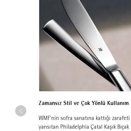
kolay ve pratiktir. Set, güvenli 
yüksek kaliteli paslanmaz çel
Zamansız Stil ve Çok Yönlü Kullanım
WMF'nin sofra sanatına kattığı zarafeti
yansıtan Philadelphia Çatal Kaşık Bıçak