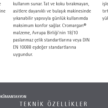
e
kullanım sunar. Tat ve koku bırakmayan,
işl
ine
asitlere dayanıklı ve bulaşık makinesinde
tır
yıkanabilir yapısıyla günlük kullanımda
yük
maksimum konfor sağlar. Cromargan®
malzeme, Avrupa Birliği'nin 18/10
paslanmaz çelik standartlarına veya DIN
EN 10088 eşdeğer standartlarına
uygundur.
ÖKÜMANTASYON
TEKNIK ÖZELLIKLER