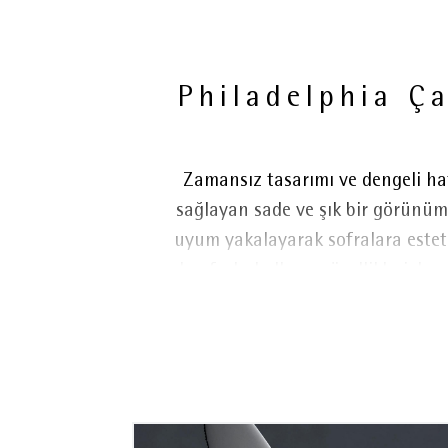
Philadelphia Ça
Zamansız tasarımı ve dengeli ha
sağlayan sade ve şık bir görünüm
uyum yakalayarak sofralara estet
konforlu kullanım özellikleriyle
uzun yıllara dayanan üretim te
paslanmaz çelikten üretilen set, 
bırakmayan yapısı sayesinde günlü
dövülerek üretilmiş ve özel işlemd
keskinliğini korur ve üstün kesm