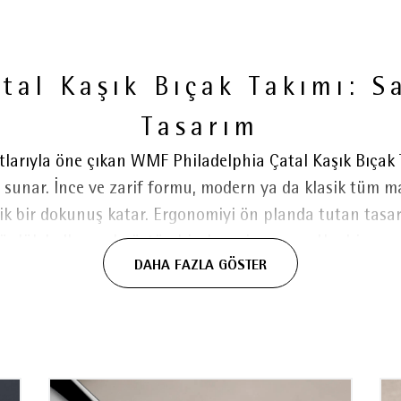
tal Kaşık Bıçak Takımı: 
Tasarım
tlarıyla öne çıkan WMF Philadelphia Çatal Kaşık Bıçak
 sunar. İnce ve zarif formu, modern ya da klasik tüm m
ik bir dokunuş katar. Ergonomiyi ön planda tutan tasar
 günlük kullanımda üstün bir deneyim sunar. Her bir pa
DAHA FAZLA GÖSTER
crübesini yansıtan yüksek işçilik kalitesiyle üretilmiş
dayanıklılığı ve uzun ömürlü kullanımı zarif bir görünü
k kullanım için ideal bir seçimdir. Yemek bıçakları, te
en geçirilerek sertleştirilmiştir. Özel tasarlanmış tırtı
e performansı sunar. Bulaşık makinesinde yıkanabilen ya