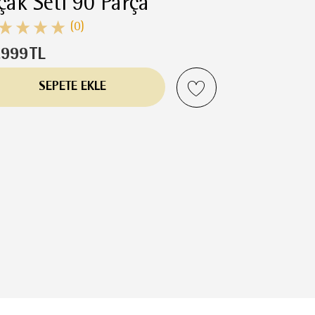
çak Seti 90 Parça
(0)
.999
TL
SEPETE EKLE