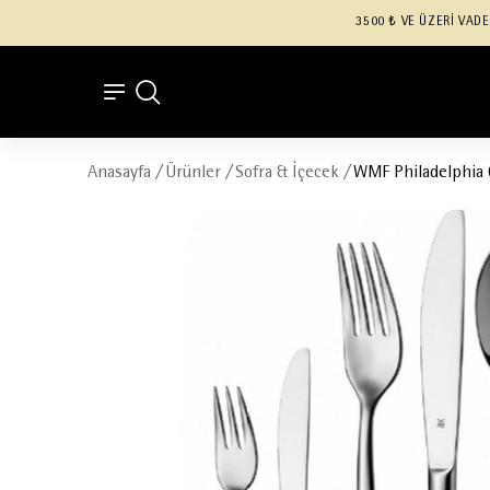
3500 ₺ VE ÜZERİ VADE
Anasayfa
/
Ürünler
/
Sofra & İçecek
/
WMF Philadelphia Ç