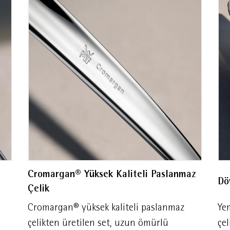
ve düzenli saklama imkânı sunan şık çatal kaşık bıçak kut
ik, Avrupa Birliği'nin 18/10 paslanmaz çelik standartla
standartlarına uygun olarak üretilmiştir.
Cromargan® Yüksek Kaliteli Paslanmaz
Dö
Çelik
Cromargan® yüksek kaliteli paslanmaz
Yem
çelikten üretilen set, uzun ömürlü
çel