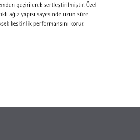
emden geçirilerek sertleştirilmiştir. Özel
buluşturur. 
tıklı ağız yapısı sayesinde uzun süre
oturur ve er
sek keskinlik performansını korur.
bir kullanım