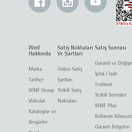
Wmf
Satış Noktaları
Satış Sonrası
Hakkında
Ve Şartları
Garanti ve Değiş
Marka
Online Satış
İptal / İade
Tarihçe
Şartları
Teslimat
WMF Group
Yetkili Satış
Yetkili Servisler
Videolar
Noktaları
WMF Plus
Kataloglar ve
Kullanım Kılavuzl
Broşürler
Garanti Belgeleri