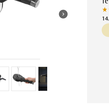
Te
14