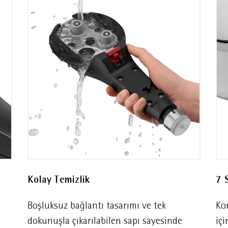
dartlarına veya DIN EN 10088 standardındaki eşdeğer p
uygundur.
Kolay Temizlik
7 
Boşluksuz bağlantı tasarımı ve tek
Kon
dokunuşla çıkarılabilen sapı sayesinde
içi