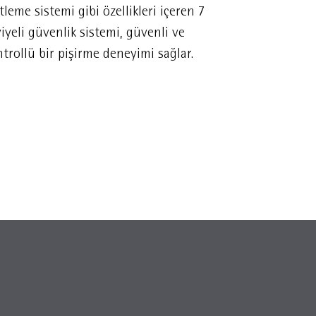
itleme sistemi gibi özellikleri içeren 7
önemli ayarla
iyeli güvenlik sistemi, güvenli ve
basınçlı pişi
trollü bir pişirme deneyimi sağlar.
kontrol edebi