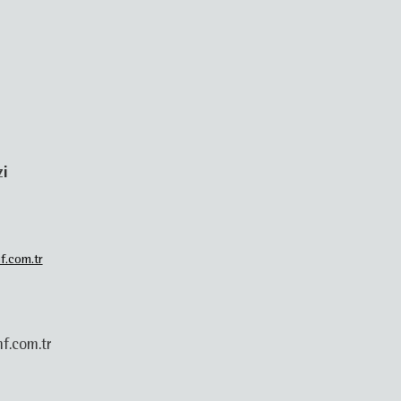
zi
f.com.tr
f.com.tr