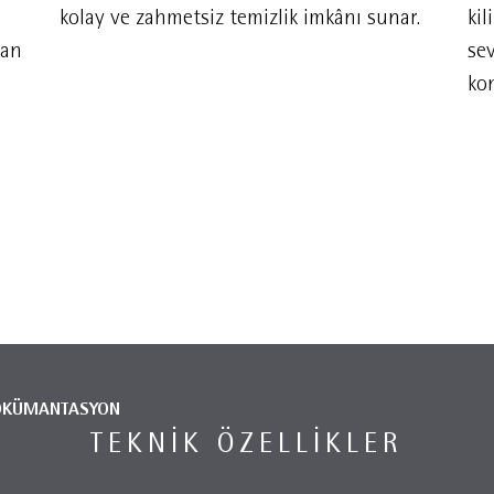
kolay ve zahmetsiz temizlik imkânı sunar.
kil
lan
sev
kon
ÖKÜMANTASYON
TEKNIK ÖZELLIKLER