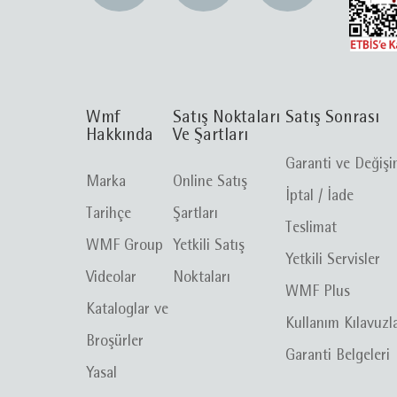
Wmf
Satış Noktaları
Satış Sonrası
Hakkında
Ve Şartları
Garanti ve Değiş
Marka
Online Satış
İptal / İade
Tarihçe
Şartları
Teslimat
WMF Group
Yetkili Satış
Yetkili Servisler
Videolar
Noktaları
WMF Plus
Kataloglar ve
Kullanım Kılavuzl
Broşürler
Garanti Belgeleri
Yasal