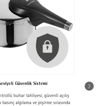
aslanmaz çelik gerekliliklerine
Seviyeli Güvenlik Sistemi
Hepsi Bir A
trollü buhar tahliyesi, güvenli açılış
Sap üzerinde 
n basınç algılama ve pişirme sırasında
arada kontr