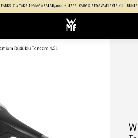
 FARKSIZ 3 TAKSİT!
MAĞAZALAR
3000 ₺ ÜZERİ KARGO BEDAVA
ELEKTRİKLİ ÜRÜNLE
/
/
/
emium Düdüklü Tencere 4.5L
WM