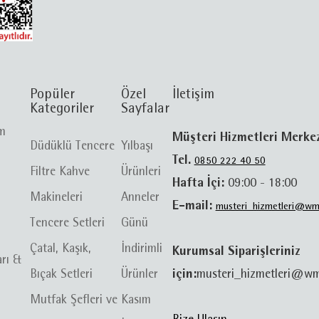
Popüler
Özel
İletişim
Kategoriler
Sayfalar
im
Müşteri Hizmetleri Merke
Düdüklü Tencere
Yılbaşı
Tel.
0850 222 40 50
Filtre Kahve
Ürünleri
Hafta İçi:
09:00 - 18:00
Makineleri
Anneler
E-mail:
musteri_hizmetleri@wm
Tencere Setleri
Günü
Çatal, Kaşık,
İndirimli
Kurumsal Siparişleriniz
arı &
Bıçak Setleri
Ürünler
için:
musteri_hizmetleri@wm
Mutfak Şefleri ve
Kasım