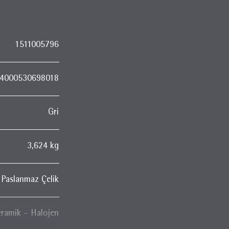
1511005796
4000530698018
Gri
3,624 kg
Paslanmaz Çelik
eramik – Halojen