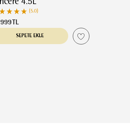
ncere 4.5L
(5.0)
.999
TL
SEPETE EKLE