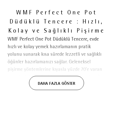
WMF Perfect One Pot
Düdüklü Tencere : Hızlı,
Kolay ve Sağlıklı Pişirme
WMF Perfect One Pot Düdüklü Tencere, evde
hızlı ve kolay yemek hazırlamanın pratik
yolunu sunarak kısa sürede lezzetli ve sağlıklı
öğünler hazırlamanızı sağlar. Geleneksel
pişirme yöntemlerine kıyasla yüzde 70’e varan
oranda daha hızlı pişirme imkânı sunarken C
DAHA FAZLA GÖSTER
vitaminini 1,7 kata kadar daha fazla korumaya
yardımcı olur. Klasik tencere, buharlı pişirici ve
düdüklü tencere olmak üzere 3’ü 1 arada
kullanım sunan çok yönlü tasarımı sayesinde