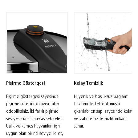
chili con carne’den kremalı risottoya, birayla
ağır ateşte pişirilen et yemeklerinden tavuk
tikka masalaya ve tatlılara kadar çok çeşitli
tarifler hazırlamanıza olanak tanır. Kullanım
kolaylığı için tasarlanan 7 seviyeli güvenlik
sistemi ve ekstra hassas buhar tahliye
fonksiyonu, basıncı kontrollü şekilde azaltarak
güvenli ve konforlu bir pişirme deneyimi sunar.
Dayanıklı Cromargan® 18/10 paslanmaz
Pişirme Göstergesi
Kolay Temizlik
çelikten üretilen gövdesi bulaşık makinesinde
yıkanabilir ve optimum ısı dağılımı sağlayarak
Pişirme göstergesi sayesinde
Hijyenik ve boşluksuz bağlantı
üstün pişirme sonuçları sunar. İndüksiyon
pişirme sürecini kolayca takip
tasarımı ile tek dokunuşla
edebilirsiniz. İki farklı pişirme
çıkarılabilen sapı sayesinde kolay
dahil tüm ocak tipleriyle uyumludur.
seviyesi sunar; hassas sebzeler,
ve zahmetsiz temizlik imkânı
balık ve kümes hayvanları için
sunar.
uygun olan birinci seviye ile et,