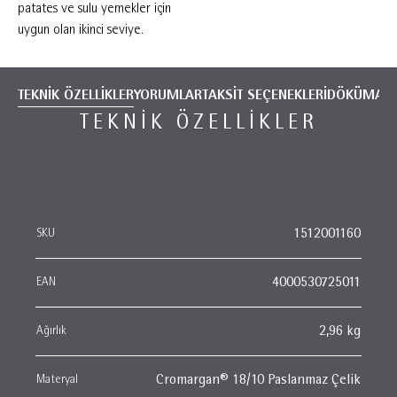
patates ve sulu yemekler için
uygun olan ikinci seviye.
TEKNİK ÖZELLİKLER
YORUMLAR
TAKSİT SEÇENEKLERİ
DÖKÜMANT
TEKNIK ÖZELLIKLER
SKU
1512001160
EAN
4000530725011
Ağırlık
2,96 kg
Materyal
Cromargan® 18/10 Paslanmaz Çelik