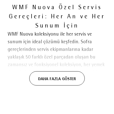
WMF Nuova Özel Servis
Gereçleri: Her An ve Her
Sunum İçin
WMF Nuova koleksiyonu ile her servis ve
sunum için ideal çözümü keşfedin. Sofra
gereçlerinden servis ekipmanlarına kadar
yaklaşık 50 farklı özel parçadan oluşan bu
zamansız ve fonksiyonel koleksiyon, her yemek
deneyimini daha keyifli ve pratik hale getirir.
DAHA FAZLA GÖSTER
Özenle seçilmiş servis parçalarından oluşan
WMF Nuova 4 Parça Servis Seti, sofralarınızı
tamamlayan şık ve işlevsel bir yardımcıdır.
Günlük kullanımdan özel davetlere kadar farklı
sunumlarda konforlu ve estetik bir servis