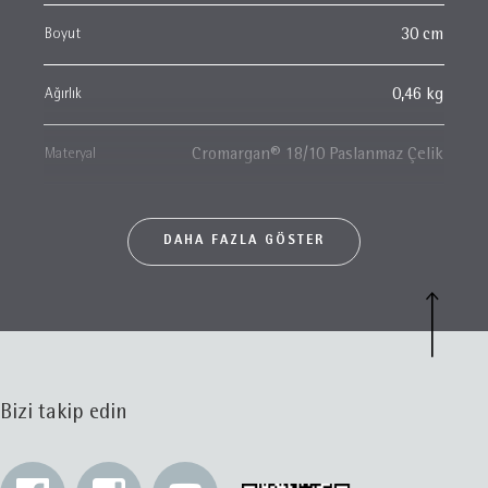
Boyut
30 cm
Ağırlık
0,46 kg
Materyal
Cromargan® 18/10 Paslanmaz Çelik
DAHA FAZLA GÖSTER
Bizi takip edin