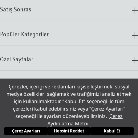
Satış Sonrası
Popüler Kategoriler
Özel Sayfalar
İletişim
Çerezler, içeriği ve reklamları kişiselleştirmek, sosyal
medya özellikleri sağlamak ve trafiğimizi analiz etmek
için kullanılmaktadır. “Kabul Et” seçeneği ile tüm
© 2025 WMF
Çerezler
çerezleri kabul edebilirsiniz veya “Çerez Ayarları”
seçeneği ile ayarları düzenleyebilirsiniz.
Çerez
Aydınlatma Metni
Kullanım Şartları
Aydınlatma Metni
Yasal Uyarı
Çerez Ayarları
Hepsini Reddet
Kabul Et
Sohbet çerez tercihleri