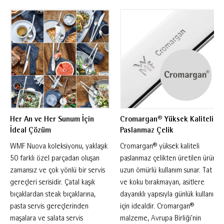
deneyimi sunar. Set içeriğinde 1 çift salata
servis kaşığı, 1 adet servis kaşığı ve 1 adet
servis çatalı bulunur. Farklı yemek ve salata
sunumlarında kullanım kolaylığı sağlayan bu
parçalar, sofralara profesyonel bir dokunuş
kazandırır. Cromargan® yüksek kaliteli
paslanmaz çelikten üretilen set, üstün
dayanıklılığı ve zarif görünümü bir araya
Her An ve Her Sunum İçin
Cromargan® Yüksek Kaliteli
getirir. Uzun ömürlü yapısı sayesinde yıllar
İdeal Çözüm
Paslanmaz Çelik
boyunca estetik görünümünü korurken günlük
WMF Nuova koleksiyonu, yaklaşık
Cromargan® yüksek kaliteli
kullanımda yüksek performans sunar. WMF'nin
50 farklı özel parçadan oluşan
paslanmaz çelikten üretilen ürün,
zamansız ve çok yönlü bir servis
uzun ömürlü kullanım sunar. Tat
uzmanlığı ve üretim tecrübesiyle üretilen servis
gereçleri serisidir. Çatal kaşık
ve koku bırakmayan, asitlere
gereçleri, gıda asitlerine karşı dayanıklıdır,
bıçaklardan steak bıçaklarına,
dayanıklı yapısıyla günlük kullanım
kolay bakım sunar ve bulaşık makinesinde
pasta servis gereçlerinden
için idealdir. Cromargan®
yıkanabilir yapısıyla günlük kullanımda
maşalara ve salata servis
malzeme, Avrupa Birliği'nin