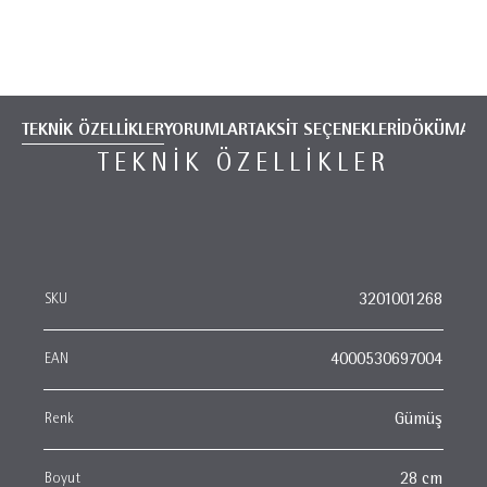
TEKNİK ÖZELLİKLER
YORUMLAR
TAKSİT SEÇENEKLERİ
DÖKÜMANT
TEKNIK ÖZELLIKLER
SKU
3201001268
EAN
4000530697004
Renk
Gümüş
Boyut
28 cm