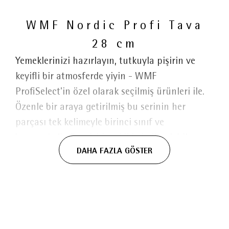
WMF Nordic Profi Tava
28 cm
Yemeklerinizi hazırlayın, tutkuyla pişirin ve
keyifli bir atmosferde yiyin - WMF
ProfiSelect'in özel olarak seçilmiş ürünleri ile.
Özenle bir araya getirilmiş bu serinin her
parçası tek kelimeyle birinci sınıf ve
benzersizdir. Esnek bir şekilde kullanılabilen ve
DAHA FAZLA GÖSTER
toplanabilen mutfak aksesuarları, en yüksek
kalite standartlarını karşılıyor ve hazırlama,
pişirme ve yemeye dair her şey için bolca
mutfak keyfi sunuyor.