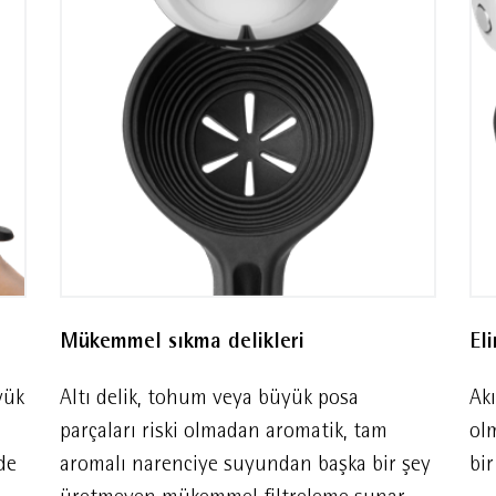
Mükemmel sıkma delikleri
El
yük
Altı delik, tohum veya büyük posa
Akı
parçaları riski olmadan aromatik, tam
ol
de
aromalı narenciye suyundan başka bir şey
bir