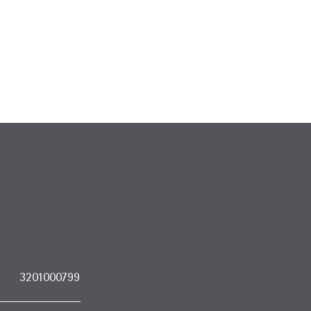
baskı sunar.
3201000799