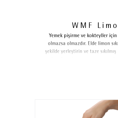
WMF Limo
Yemek pişirme ve kokteyller iç
olmazsa olmazdır. Elde limon sı
şekilde yerleştirin ve taze sıkılmı
tam lezzet ve aroma sunar - t
sevdiğiniz yemeklere ve soslara
taşınan kolay işlem, tezgahta yer
Uzun, ergonomik kulplar, kayma v
rahatlık için bulaşık makines