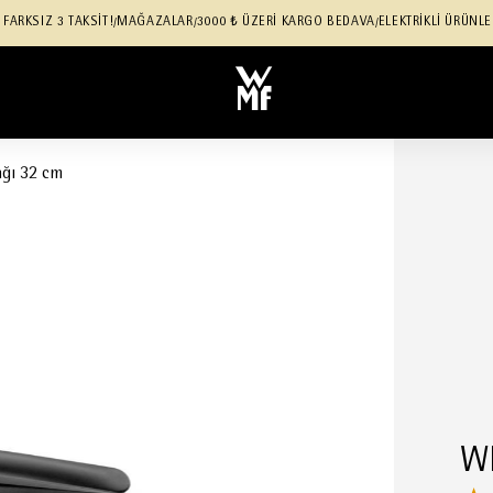
 FARKSIZ 3 TAKSİT!
MAĞAZALAR
3000 ₺ ÜZERİ KARGO BEDAVA
ELEKTRİKLİ ÜRÜNLE
/
/
/
ğı 32 cm
WM