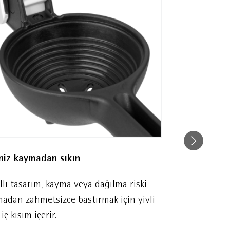
iniz kaymadan sıkın
Ergonomik k
llı tasarım, kayma veya dağılma riski
Geliştirilmi
madan zahmetsizce bastırmak için yivli
tam konfor i
 iç kısım içerir.
eklemek için