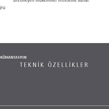
üretmeyen mükemmel filtreleme sunar.
ğru
ÖKÜMANTASYON
TEKNIK ÖZELLIKLER