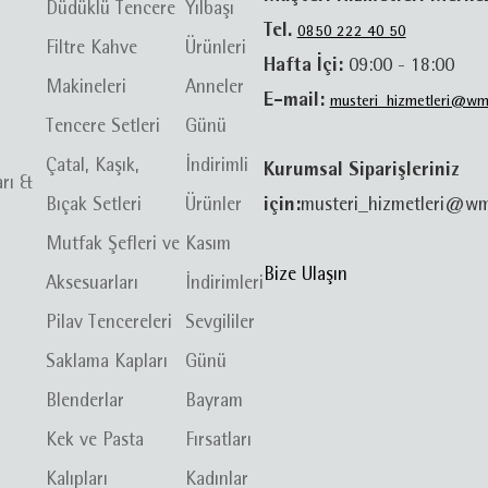
Düdüklü Tencere
Yılbaşı
Tel.
0850 222 40 50
Filtre Kahve
Ürünleri
Hafta İçi:
09:00 - 18:00
Makineleri
Anneler
E-mail:
musteri_hizmetleri@wm
Tencere Setleri
Günü
Çatal, Kaşık,
İndirimli
Kurumsal Siparişleriniz
arı &
Bıçak Setleri
Ürünler
için:
musteri_hizmetleri@wm
Mutfak Şefleri ve
Kasım
Bize Ulaşın
Aksesuarları
İndirimleri
Pilav Tencereleri
Sevgililer
Saklama Kapları
Günü
Blenderlar
Bayram
Kek ve Pasta
Fırsatları
Kalıpları
Kadınlar