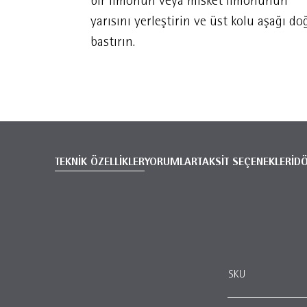
bir limonun veya misket limonunun
yarısını yerleştirin ve üst kolu aşağı do
bastırın.
TEKNİK ÖZELLİKLER
YORUMLAR
TAKSİT SEÇENEKLERİ
D
SKU