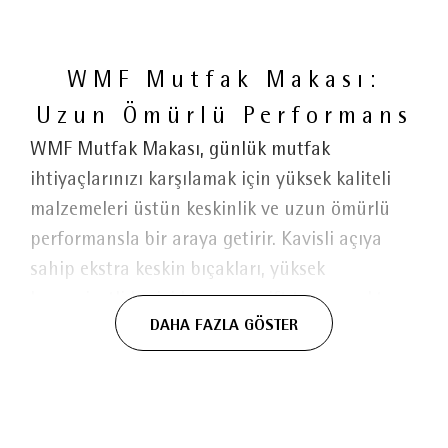
WMF Mutfak Makası:
Uzun Ömürlü Performans
WMF Mutfak Makası, günlük mutfak
ihtiyaçlarınızı karşılamak için yüksek kaliteli
malzemeleri üstün keskinlik ve uzun ömürlü
performansla bir araya getirir. Kavisli açıya
sahip ekstra keskin bıçakları, yüksek
hassasiyetli kesici kenarı ve çift temas noktası
DAHA FAZLA GÖSTER
sayesinde kolay, kontrollü ve etkili kesim sağlar.
Yumuşak dokulu ergonomik sapları konforlu bir
tutuş sunarken, asitlere karşı dayanıklı ve
aşınmaya karşı son derece dirençli yüksek