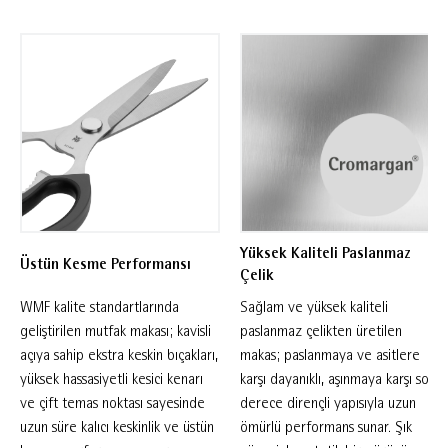
kaliteli paslanmaz çelik yapısı uzun süreli
kullanım sağlar. Zarif yarı mat yüzeyiyle şık bir
görünüme sahip olan makas, bulaşık
makinesinde yıkanabilir. Uluslararası alanda
birçok tasarım ödülüne sahip Tasarım
Profesörü Horst Diener tarafından geliştirilen
bu mutfak makası, mutfakta ve günlük
kullanımda farklı kesme ihtiyaçlarına pratik bir
çözüm sunar. İnce mikro tırtıklı kesici kenarı
Yüksek Kaliteli Paslanmaz
Üstün Kesme Performansı
sayesinde zorlu malzemeleri bile kolaylıkla
Çelik
keser.
WMF kalite standartlarında
Sağlam ve yüksek kaliteli
geliştirilen mutfak makası; kavisli
paslanmaz çelikten üretilen
açıya sahip ekstra keskin bıçakları,
makas; paslanmaya ve asitlere
yüksek hassasiyetli kesici kenarı
karşı dayanıklı, aşınmaya karşı son
ve çift temas noktası sayesinde
derece dirençli yapısıyla uzun
uzun süre kalıcı keskinlik ve üstün
ömürlü performans sunar. Şık