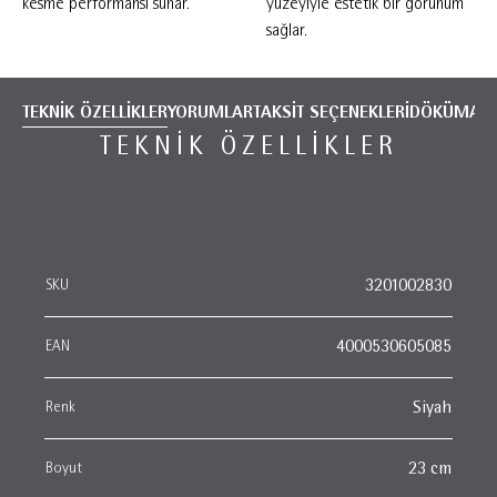
kesme performansı sunar.
yüzeyiyle estetik bir görünüm
sağlar.
TEKNİK ÖZELLİKLER
YORUMLAR
TAKSİT SEÇENEKLERİ
DÖKÜMANT
TEKNIK ÖZELLIKLER
SKU
3201002830
EAN
4000530605085
Renk
Siyah
Boyut
23 cm