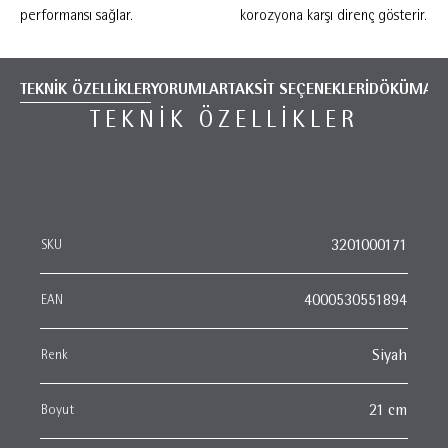
performansı sağlar.
korozyona karşı direnç gösterir.
TEKNİK ÖZELLİKLER
YORUMLAR
TAKSİT SEÇENEKLERİ
DÖKÜMANT
TEKNIK ÖZELLIKLER
SKU
3201000171
EAN
4000530551894
Renk
Siyah
Boyut
21 cm