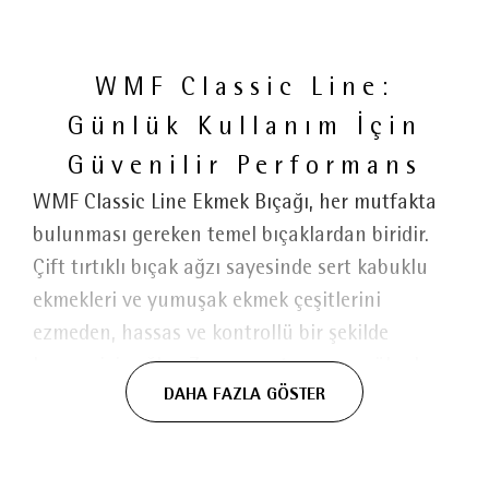
WMF Classic Line:
Günlük Kullanım İçin
Güvenilir Performans
WMF Classic Line Ekmek Bıçağı, her mutfakta
bulunması gereken temel bıçaklardan biridir.
Çift tırtıklı bıçak ağzı sayesinde sert kabuklu
ekmekleri ve yumuşak ekmek çeşitlerini
ezmeden, hassas ve kontrollü bir şekilde
kesmenizi sağlar. Zamansız tasarımı, yüksek
DAHA FAZLA GÖSTER
keskinliği ve dayanıklı yapısıyla öne çıkan 20
cm bıçak ağzı, geleneksel paslanmaz çeliğe
kıyasla daha sağlam performans sunan