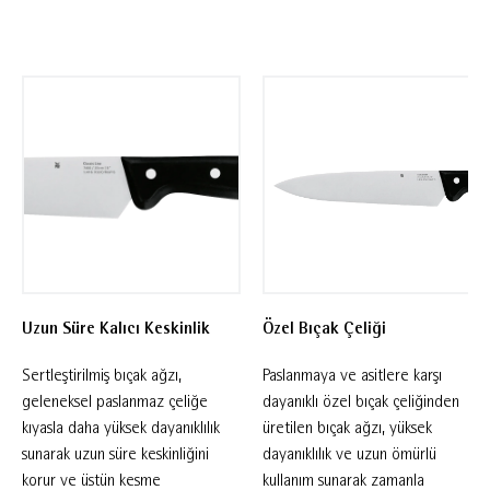
sertleştirilmiş özel bıçak çeliğinden üretilmiştir.
Paslanmaya ve asitlere karşı dayanıklı bıçak
ağzı uzun ömürlü kullanım sunarken, günlük
mutfak ihtiyaçlarında güvenilir performans
sağlar. Mutfağını yeni kuranlar veya bıçak
koleksiyonunu tamamlamak isteyenler için
ideal olan WMF Classic Line serisi, klasik
perçinli sap tasarımı, dengeli yapısı ve
ergonomik tutuşuyla konforlu kullanım
sunarak WMF kalitesini mutfağınıza taşır.
Uzun Süre Kalıcı Keskinlik
Özel Bıçak Çeliği
Sertleştirilmiş bıçak ağzı,
Paslanmaya ve asitlere karşı
geleneksel paslanmaz çeliğe
dayanıklı özel bıçak çeliğinden
kıyasla daha yüksek dayanıklılık
üretilen bıçak ağzı, yüksek
sunarak uzun süre keskinliğini
dayanıklılık ve uzun ömürlü
korur ve üstün kesme
kullanım sunarak zamanla