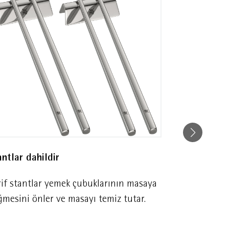
antlar dahildir
Cromargan
rif stantlar yemek çubuklarının masaya
Sağlam, şık 
ğmesini önler ve masayı temiz tutar.
18/10 paslan
tutma ve zari