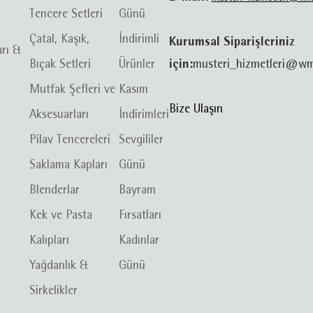
Tencere Setleri
Günü
Çatal, Kaşık,
İndirimli
Kurumsal Siparişleriniz
arı &
Bıçak Setleri
Ürünler
için:
musteri_hizmetleri@wm
Mutfak Şefleri ve
Kasım
Bize Ulaşın
Aksesuarları
İndirimleri
Pilav Tencereleri
Sevgililer
Saklama Kapları
Günü
Blenderlar
Bayram
Kek ve Pasta
Fırsatları
Kalıpları
Kadınlar
Yağdanlık &
Günü
Sirkelikler