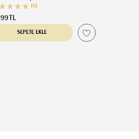
(0)
299
TL
SEPETE EKLE