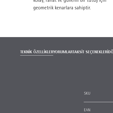
kolay, rahat ve güvenli bir tutuş için
geometrik kenarlara sahiptir.
TEKNİK ÖZELLİKLER
YORUMLAR
TAKSİT SEÇENEKLERİ
D
SKU
EAN