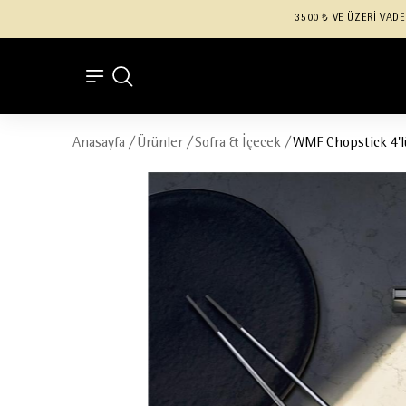
3500 ₺ VE ÜZERİ VADE
Anasayfa
/
Ürünler
/
Sofra & İçecek
/
WMF Chopstick 4'l