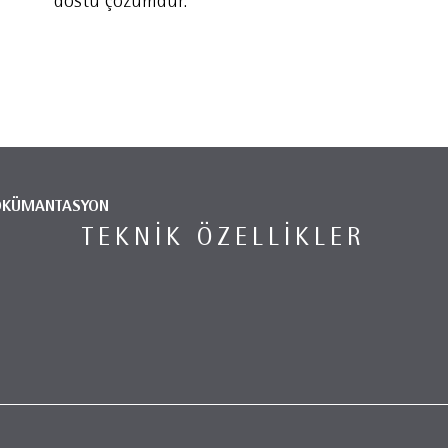
dostu çözümdür.
ÖKÜMANTASYON
TEKNIK ÖZELLIKLER