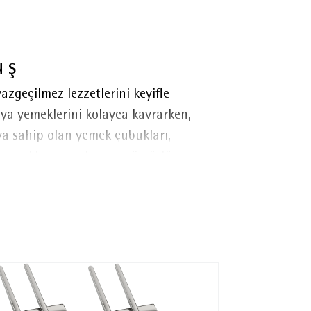
uş
azgeçilmez lezzetlerini keyifle
sya yemeklerini kolayca kavrarken,
ıya sahip olan yemek çubukları,
dayanıklı yapısıyla uzun ömürlü
n özel stand ise sofralara zarif ve
veya DIN EN 10088 standardındaki