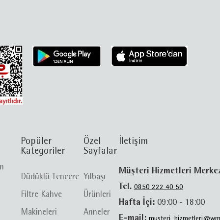
Popüler
Özel
İletişim
Kategoriler
Sayfalar
im
Müşteri Hizmetleri Merke
Düdüklü Tencere
Yılbaşı
Tel.
0850 222 40 50
Filtre Kahve
Ürünleri
Hafta İçi:
09:00 - 18:00
Makineleri
Anneler
E-mail:
musteri_hizmetleri@wm