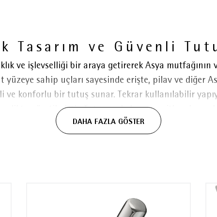
ık Tasarım ve Güvenli Tut
ık ve işlevselliği bir araya getirerek Asya mutfağının v
t yüzeye sahip uçları sayesinde erişte, pilav ve diğer A
 ve konforlu bir tutuş sunar. Tekrar kullanılabilir yap
ikten üretilmiştir. Tatsız ve kokusuz, asitlere karşı 
DAHA FAZLA GÖSTER
inde yıkanabilir. Her bir çift yemek çubuğuna eşlik ede
 Cromargan® 18/10 paslanmaz çelik, AB standartlarına 
eşdeğer paslanmaz çelik gerekliliklerine uygundur.