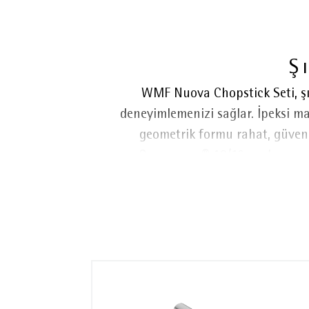
Ş
WMF Nuova Chopstick Seti, şıkl
deneyimlemenizi sağlar. İpeksi ma
geometrik formu rahat, güvenli
Cromargan® 18/10 paslanmaz çel
kullanım sunarken, bulaşık makines
düzenli bir görünüm kazandırır.