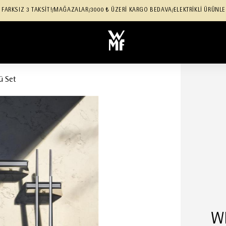
 FARKSIZ 3 TAKSİT!
MAĞAZALAR
3000 ₺ ÜZERİ KARGO BEDAVA
ELEKTRİKLİ ÜRÜNLE
/
/
/
ü Set
WM