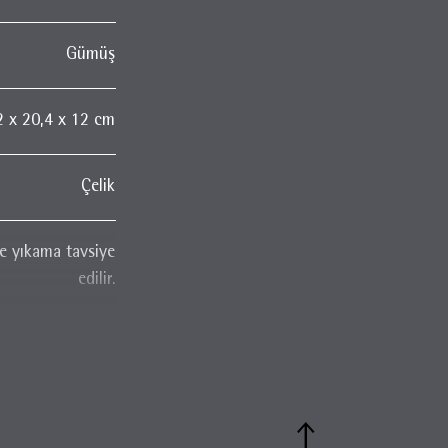
Gümüş
2 x 20,4 x 12 cm
Çelik
de yıkama tavsiye
edilir.