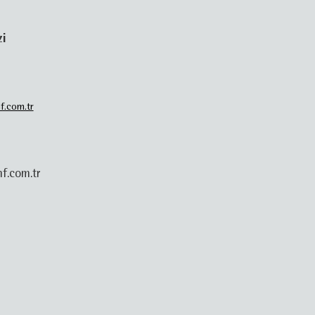
zi
f.com.tr
f.com.tr