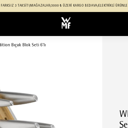
 FARKSIZ 3 TAKSİT!
MAĞAZALAR
3000 ₺ ÜZERİ KARGO BEDAVA
ELEKTRİKLİ ÜRÜNLE
/
/
/
tion Bıçak Blok Seti 6'lı
WM
Se