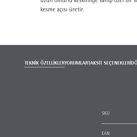
uzun ömürlü keskinliğe sahip özel bir si
kesme açısı üretir.
TEKNİK ÖZELLİKLER
YORUMLAR
TAKSİT SEÇENEKLERİ
D
SKU
EAN