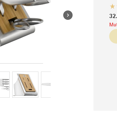
32
Mut