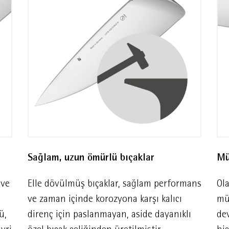
avantajlı bir tercih sunar.
Sağlam, uzun ömürlü bıçaklar
Mü
 ve
Elle dövülmüş bıçaklar, sağlam performans
Ol
ve zaman içinde korozyona karşı kalıcı
mü
ü,
direnç için paslanmayan, aside dayanıklı
de