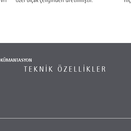
vri
özel bıçak çeliğinden üretilmiştir.
hi
ÖKÜMANTASYON
TEKNIK ÖZELLIKLER