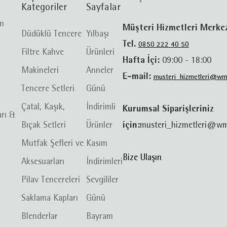
Kategoriler
Sayfalar
im
Müşteri Hizmetleri Merke
Düdüklü Tencere
Yılbaşı
Tel.
0850 222 40 50
Filtre Kahve
Ürünleri
Hafta İçi:
09:00 - 18:00
Makineleri
Anneler
E-mail:
musteri_hizmetleri@wm
Tencere Setleri
Günü
Çatal, Kaşık,
İndirimli
Kurumsal Siparişleriniz
arı &
Bıçak Setleri
Ürünler
için:
musteri_hizmetleri@wm
Mutfak Şefleri ve
Kasım
Bize Ulaşın
Aksesuarları
İndirimleri
Pilav Tencereleri
Sevgililer
Saklama Kapları
Günü
Blenderlar
Bayram