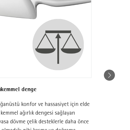
kemmel denge
Güvenli par
ağanüstü konfor ve hassasiyet için elde
Özel destek 
kemmel ağırlık dengesi sağlayan
koruması sağ
vasa dövme çelik desteklerle daha önce
tam bir güve