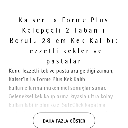
Kaiser La Forme Plus
Kelepçeli 2 Tabanlı
Borulu 28 cm Kek Kalıbı:
Lezzetli kekler ve
pastalar
Konu lezzetli kek ve pastalara geldiği zaman,
Kaiser'in La Forme Plus Kek Kalıbı
kullanıcılarına mükemmel sonuçlar sunar.
Geleneksel kek kalıplarına kıyasla ultra kolay
kullanılabilir olan özel SafeClick kapatma
mekanizmasını kullanmak için sadece basit bir
DAHA FAZLA GÖSTER
hareketiniz yeterli. Halkayı kilidinden çıkarın ve