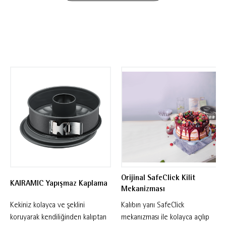
yukarı kaldırın kek KAIRAMIC® yapışmaz
kaplama sayesinde kendiliğinden kalıptan
çıkar, bu da siz kullanıcılara keki kolayca
çıkarma ve kabı çok rahat bir şekilde temizle
imkanı sunar. Sızdırmaz dizaynı ve çizilmez
emaye zemini ile bu kek kalıbı aynı zamanda
kesmeye ve servis yapmaya uygundur. Yüksek
kaliteli ürünler, düzenli işçilik ve mükemmel
fonksiyonalite ile Almanya'da üretilen bu ürün,
yıllar boyu kullanılabilecek şekilde dizayn
edilmiştir.
Orijinal SafeClick Kilit
KAIRAMIC Yapışmaz Kaplama
Mekanizması
Kekiniz kolayca ve şeklini
Kalıbın yanı SafeClick
koruyarak kendiliğinden kalıptan
mekanızması ile kolayca açılıp